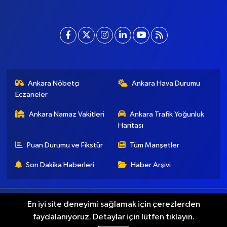
Ankara Nöbetçi
Ankara Hava Durumu
Eczaneler
Ankara Namaz Vakitleri
Ankara Trafik Yoğunluk
Haritası
Puan Durumu ve Fikstür
Tüm Manşetler
Son Dakika Haberleri
Haber Arşivi
Künye
İletişim
Gizlilik Koşulları
En iyi site deneyimi sağlamak için çerezlerden
faydalanıyoruz. Detaylar için lütfen tıklayın.