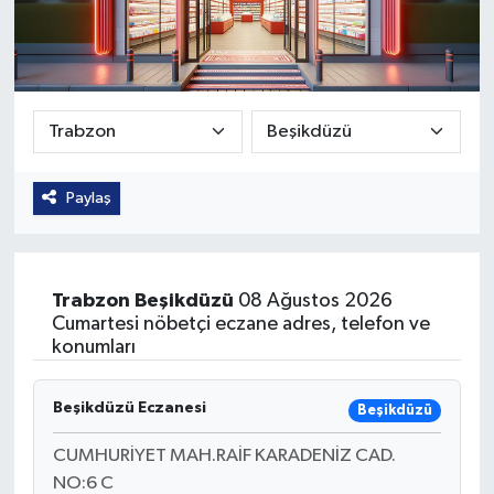
Güvenlik
Kültür-Sanat
Magazin
Paylaş
Özel Haber
Resmi İlan
Trabzon
Beşikdüzü
08 Ağustos 2026
Sağlık
Cumartesi nöbetçi eczane adres, telefon ve
konumları
Siyaset
Beşikdüzü Eczanesi
Beşikdüzü
Spor
CUMHURİYET MAH.RAİF KARADENİZ CAD.
NO:6 C
Teknoloji