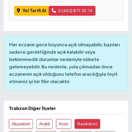
Yol Tarifi Al
0 (462) 871 30 74
Yaşam
Her eczane gece boyunca açık olmayabilir, bazıları
sadece gerektiğinde açık kalabilir veya
beklenmedik durumlar nedeniyle nöbete
gelemeyebilir. Bu nedenle, yola çıkmadan önce
eczanenin açık olduğunu telefon aracılığıyla teyit
etmeniz iyi bir fikir olacaktır.
Trabzon Diğer İlçeler
Akçaabat
Arakli
Arsin
Beşikdüzü