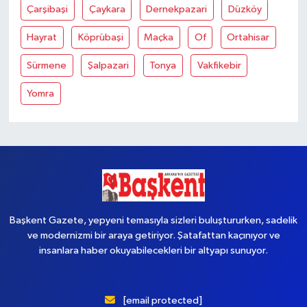
Çarşibaşi
Çaykara
Dernekpazari
Düzköy
Hayrat
Köprübaşi
Maçka
Of
Ortahisar
Sürmene
Şalpazari
Tonya
Vakfikebir
Yomra
Başkent Gazete, yepyeni temasıyla sizleri buluştururken, sadelik
ve modernizmi bir araya getiriyor. Şatafattan kaçınıyor ve
insanlara haber okuyabilecekleri bir altyapı sunuyor.
[email protected]