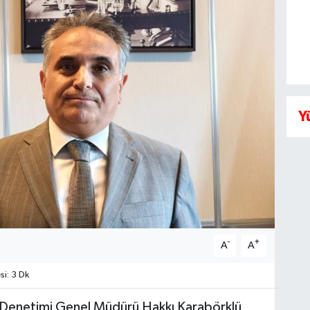
Y
-
+
A
A
i: 3 Dk
e Denetimi Genel Müdürü Hakkı Karabörklü,