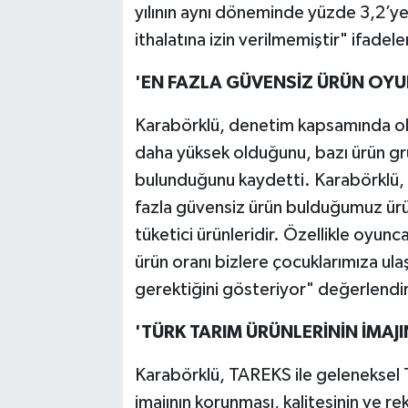
yılının aynı döneminde yüzde 3,2’y
ithalatına izin verilmemiştir" ifadeler
'EN FAZLA GÜVENSİZ ÜRÜN OY
Karabörklü, denetim kapsamında ol
daha yüksek olduğunu, bazı ürün gr
bulunduğunu kaydetti. Karabörklü, "2
fazla güvensiz ürün bulduğumuz ürün
tüketici ürünleridir. Özellikle oyu
ürün oranı bizlere çocuklarımıza u
gerektiğini gösteriyor" değerlend
'TÜRK TARIM ÜRÜNLERİNİN İMAJ
Karabörklü, TAREKS ile geleneksel Tü
imajının korunması, kalitesinin ve re