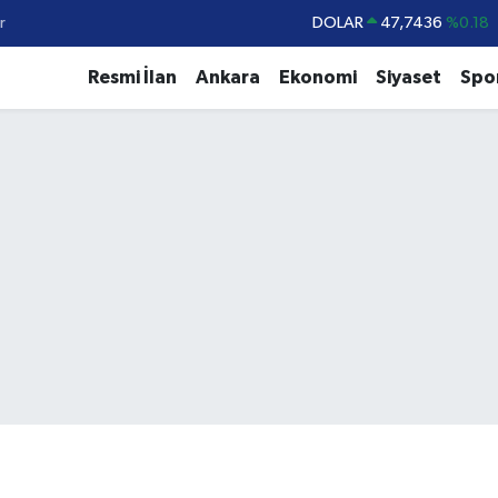
r
DOLAR
47,7436
%0.18
EURO
55,2510
%0.32
Resmi İlan
Ankara
Ekonomi
Siyaset
Spo
STERLİN
64,4811
%0.38
GRAM ALTIN
6660.55
%0.03
BİST100
13.779
%-14
BITCOIN
64.960,21
%0.87