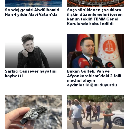
Sondaj gemisi Abdülhamid
Suça sürüklenen çocuklara
Han 4 yıldır Mavi Vatan’da
ilişkin düzenlemeleri içeren
kanun teklifi TBMM Genel
Kurulunda kabul edildi
Şarkıcı Cansever hayatını
Bakan Gürlek, Van ve
kaybetti
Afyonkarahisar'daki 2 faili
meçhul olayın
aydınlatıldığını duyurdu