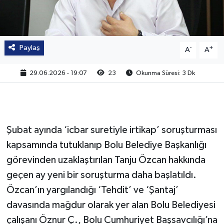
Paylaş
-
+
A
A
29.06.2026 - 19:07
23
Okunma Süresi: 3 Dk
Şubat ayında ‘icbar suretiyle irtikap’ soruşturması
kapsamında tutuklanıp Bolu Belediye Başkanlığı
görevinden uzaklaştırılan Tanju Özcan hakkında
geçen ay yeni bir soruşturma daha başlatıldı.
Özcan’ın yargılandığı ‘Tehdit’ ve ‘Şantaj’
davasında mağdur olarak yer alan Bolu Belediyesi
çalışanı Öznur Ç., Bolu Cumhuriyet Başsavcılığı’na