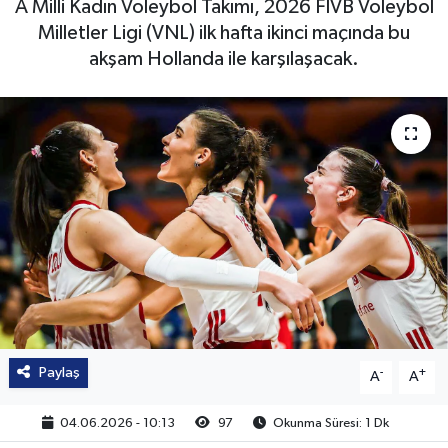
A Milli Kadın Voleybol Takımı, 2026 FIVB Voleybol
Milletler Ligi (VNL) ilk hafta ikinci maçında bu
akşam Hollanda ile karşılaşacak.
Paylaş
-
+
A
A
04.06.2026 - 10:13
97
Okunma Süresi: 1 Dk