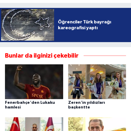
Öğrenciler Türk bayrağı
kareografisi yaptı
Bunlar da ilginizi çekebilir
Fenerbahçe'den Lukaku
Zeren'in yıldızları
hamlesi
başkentte