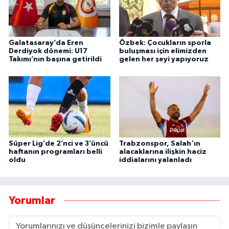
Galatasaray’da Eren
Özbek: Çocukların sporla
Derdiyok dönemi: U17
buluşması için elimizden
Takımı’nın başına getirildi
gelen her şeyi yapıyoruz
Süper Lig’de 2’nci ve 3’üncü
Trabzonspor, Salah'ın
haftanın programları belli
alacaklarına ilişkin haciz
oldu
iddialarını yalanladı
Yorumlar