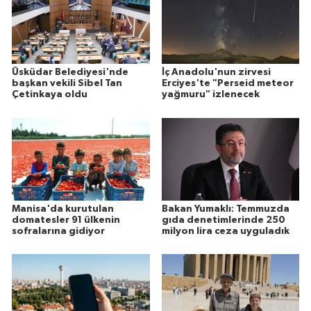
Üsküdar Belediyesi'nde
İç Anadolu'nun zirvesi
başkan vekili Sibel Tan
Erciyes'te "Perseid meteor
Çetinkaya oldu
yağmuru" izlenecek
Manisa'da kurutulan
Bakan Yumaklı: Temmuzda
domatesler 91 ülkenin
gıda denetimlerinde 250
sofralarına gidiyor
milyon lira ceza uyguladık