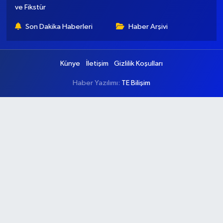
ve Fikstür
Son Dakika Haberleri
Haber Arşivi
Künye
İletişim
Gizlilik Koşulları
Haber Yazılımı:
TE Bilişim
Ana Sayfa
Kategoriler
Ankara
Asayiş
Çevre
Dünya
Eğitim