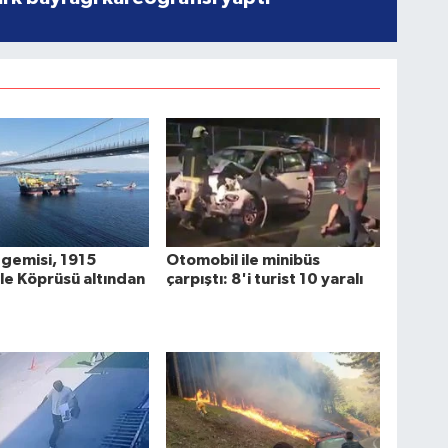
 gemisi, 1915
Otomobil ile minibüs
e Köprüsü altından
çarpıştı: 8'i turist 10 yaralı