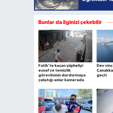
Bunlar da ilginizi çekebilir
Fatih'te kaçan şüpheliyi
Dev vinç
esnaf ve temizlik
Çanakkal
görevlisinin durdurmaya
geçti
çalıştığı anlar kamerada