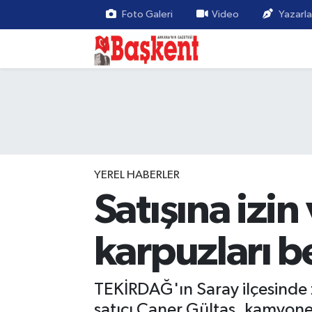
Foto Galeri
Video
Yazarla
YEREL HABERLER
Satışına izi
karpuzları b
TEKİRDAĞ'ın Saray ilçesinde za
satıcı Caner Gültaş, kamyone