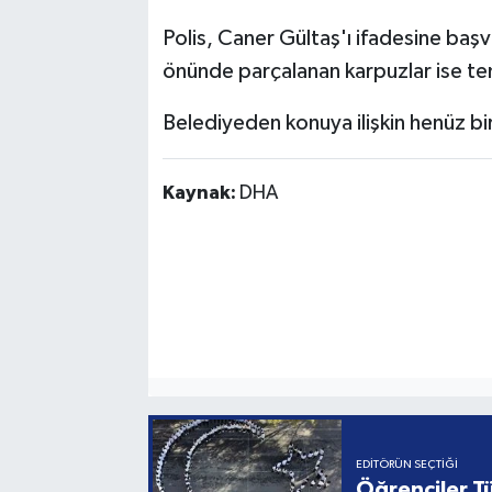
Polis, Caner Gültaş'ı ifadesine ba
önünde parçalanan karpuzlar ise tem
Belediyeden konuya ilişkin henüz bi
Kaynak:
DHA
EDITÖRÜN SEÇTIĞI
Öğrenciler Tü