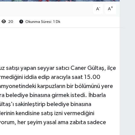
-
+
A
A
20
Okunma Süresi: 1 Dk
 satışı yapan seyyar satıcı Caner Gültaş, ilçe
ermediğini iddia edip aracıyla saat 15.00
Kamyonetindeki karpuzların bir bölümünü yere
a belediye binasına girmek istedi. İhbarla
ltaş'ı sakinleştirip belediye binasına
erinin kendisine satış izni vermediğini
yorum, her şeyim yasal ama zabıta sadece