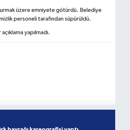
şvurmak üzere emniyete götürdü. Belediye
izlik personeli tarafından süpürüldü.
r açıklama yapılmadı.
rk bayrağı kareografisi yaptı