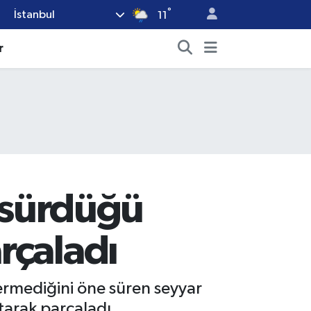
°
İstanbul
11
r
e sürdüğü
rçaladı
vermediğini öne süren seyyar
tarak parçaladı.