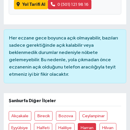
Yol Tarifi Al
0 (501) 121 98 16
Yaşam
Her eczane gece boyunca açık olmayabilir, bazıları
sadece gerektiğinde açık kalabilir veya
beklenmedik durumlar nedeniyle nöbete
gelemeyebilir. Bu nedenle, yola çıkmadan önce
eczanenin açık olduğunu telefon aracılığıyla teyit
etmeniz iyi bir fikir olacaktır.
Şanlıurfa Diğer İlçeler
Akçakale
Birecik
Bozova
Ceylanpinar
Eyyübiye
Halfeti
Haliliye
Harran
Hilvan