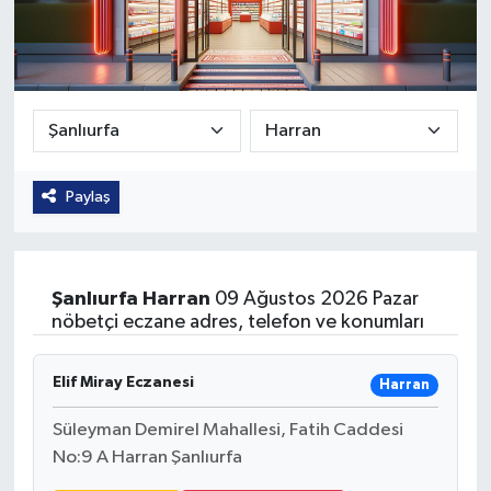
Güvenlik
Kültür-Sanat
Magazin
Paylaş
Özel Haber
Resmi İlan
Şanlıurfa
Harran
09 Ağustos 2026 Pazar
Sağlık
nöbetçi eczane adres, telefon ve konumları
Siyaset
Elif Miray Eczanesi
Harran
Spor
Süleyman Demirel Mahallesi, Fatih Caddesi
No:9 A Harran Şanlıurfa
Teknoloji