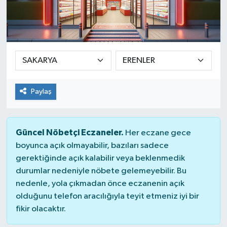
Güvenlik
Kültür-Sanat
Magazin
Paylaş
Özel Haber
Resmi İlan
Güncel Nöbetçi Eczaneler.
Her eczane gece
boyunca açık olmayabilir, bazıları sadece
Sağlık
gerektiğinde açık kalabilir veya beklenmedik
durumlar nedeniyle nöbete gelemeyebilir. Bu
Siyaset
nedenle, yola çıkmadan önce eczanenin açık
olduğunu telefon aracılığıyla teyit etmeniz iyi bir
Spor
fikir olacaktır.
Teknoloji