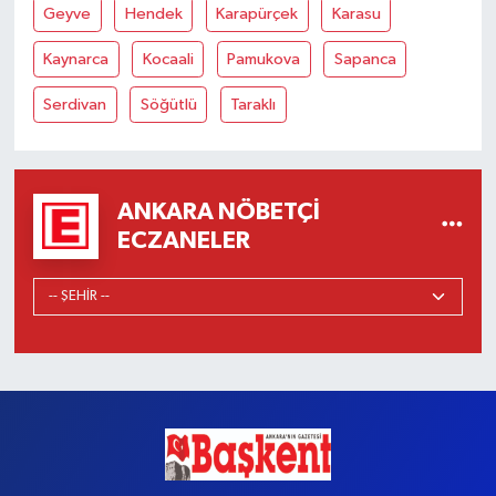
Geyve
Hendek
Karapürçek
Karasu
Kaynarca
Kocaali
Pamukova
Sapanca
Serdivan
Söğütlü
Taraklı
ANKARA NÖBETÇI
ECZANELER