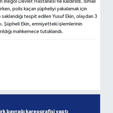
n İnegöl Devlet Hastanesi’ne kaldırıldı. İsmail
irken, polis kaçan şüpheliyi yakalamak için
e saklandığı tespit edilen Yusuf Ekin, olaydan 3
ı. Şüpheli Ekin, emniyetteki işlemlerinin
arıldığı mahkemece tutuklandı.
rk bayrağı kareografisi yaptı