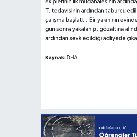
ekiplerinin ilk müdahalesinin ardında
T. tedavisinin ardından taburcu edil
çalışma başlattı. Bir yakınının evind
gün sonra yakalanıp, gözaltına alınd
ardından sevk edildiği adliyede çık
Kaynak:
DHA
EDITÖRÜN SEÇTIĞI
Öğrenciler Tü