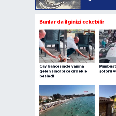
Bunlar da ilginizi çekebilir
Çay bahçesinde yanına
Minibüst
gelen sincabı çekirdekle
şoförü v
besledi