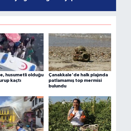
e, husumetli olduğu
Çanakkale'de halk plajında
urup kaçtı
patlamamış top mermisi
bulundu