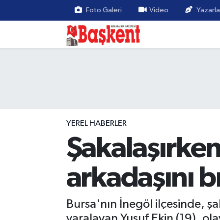
Foto Galeri
Video
Yazarla
YEREL HABERLER
Şakalaşırken
arkadaşını b
Bursa'nın İnegöl ilçesinde, şa
yaralayan Yusuf Ekin (19), ol