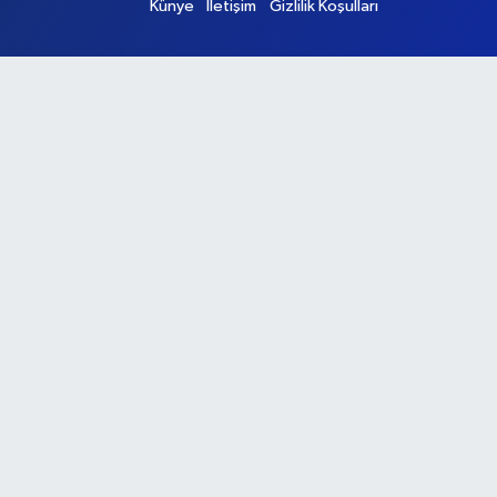
Künye
İletişim
Gizlilik Koşulları
Ana Sayfa
Kategoriler
Ankara
Asayiş
Çevre
Dünya
Eğitim
Ekonomi
Genel
Gündem
Güvenlik
Kültür-Sanat
Magazin