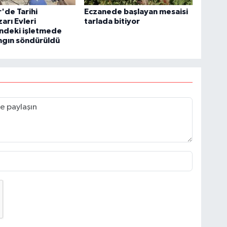
r'de Tarihi
Eczanede başlayan mesaisi
rı Evleri
tarlada bitiyor
'ndeki işletmede
ngın söndürüldü