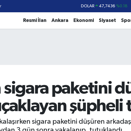
r
DOLAR
47,7436
%0.18
EURO
55,2510
%0.32
Resmi İlan
Ankara
Ekonomi
Siyaset
Spo
STERLİN
64,4811
%0.38
GRAM ALTIN
6660.55
%0
BİST100
13.779
%-14
BITCOIN
64.815,30
%-0.1
 sigara paketini d
ıçaklayan şüpheli 
kalaşırken sigara paketini düşüren arkadaşı İ
aydan 3 gün sonra yakalanıp, tutuklandı.