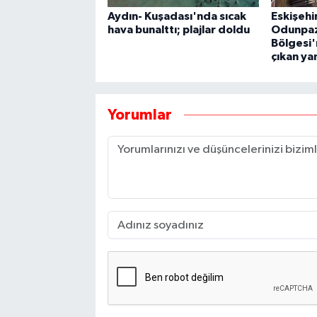
Aydın- Kuşadası'nda sıcak
Eskişehi
hava bunalttı; plajlar doldu
Odunpaza
Bölgesi
çıkan ya
Yorumlar