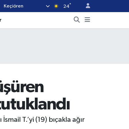
°
Keçiören
24
r
üşüren
tutuklandı
smail T.’yi (19) bıçakla ağır