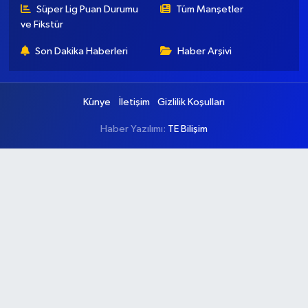
Süper Lig Puan Durumu
Tüm Manşetler
ve Fikstür
Son Dakika Haberleri
Haber Arşivi
Künye
İletişim
Gizlilik Koşulları
Haber Yazılımı:
TE Bilişim
Ana Sayfa
Kategoriler
Ankara
Asayiş
Çevre
Dünya