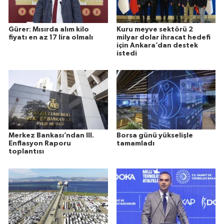
Gürer: Mısırda alım kilo
Kuru meyve sektörü 2
fiyatı en az 17 lira olmalı
milyar dolar ihracat hedefi
için Ankara’dan destek
istedi
Merkez Bankası’ndan III.
Borsa günü yükselişle
Enflasyon Raporu
tamamladı
toplantısı