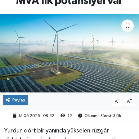
MVA’lık potansiyel var
Paylaş
-
+
A
A
15.06.2026 - 09:52
12
Okunma Süresi: 3 Dk
Yurdun dört bir yanında yükselen rüzgâr