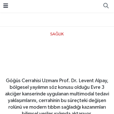
Resmi İlan
Ankara
Ekonomi
Siyaset
Spor
SAĞLIK
Prof. Dr. Levent Alpay:
"Evre 3 Akciğer Kanserinde
Çok Yönlü Tedavi Umut
Veriyor"
Göğüs Cerrahisi Uzmanı Prof. Dr. Levent Alpay,
bölgesel yayılımın söz konusu olduğu Evre 3
akciğer kanserinde uygulanan multimodal tedavi
yaklaşımlarını, cerrahinin bu süreçteki değişen
rolünü ve modern tıbbın sağladığı kazanımları