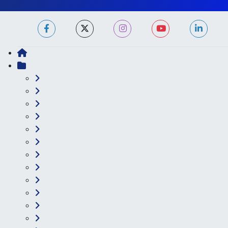
Haber Yazılımı:
TE Bilişim
Ana Sayfa
Kategoriler
Ankara
Asayiş
Çevre
Dünya
Eğitim
Ekonomi
Genel
Gündem
Güvenlik
Kültür-Sanat
Magazin