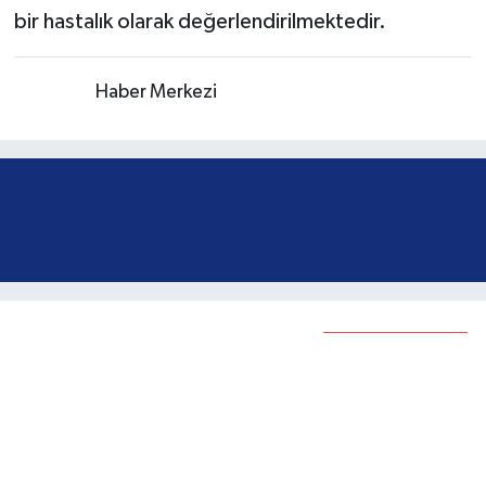
bir hastalık olarak değerlendirilmektedir.
Kaynak:
Haber Merkezi
Öğrenciler Türk bayrağı
kareografisi yaptı
Bunlar da ilginizi çekebilir