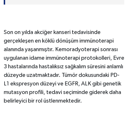
İMMÜNOTERAPİNİN YÜKSELEN ROLÜ
Son on yılda akciğer kanseri tedavisinde
gerçekleşen en köklü dönüşüm immünoterapi
alanında yaşanmıştır. Kemoradyoterapi sonrası
uygulanan idame immünoterapi protokolleri, Evre
3 hastalarında hastalıksız sağkalım süresini anlamlı
düzeyde uzatmaktadır. Tümör dokusundaki PD-
L1 ekspresyon düzeyi ve EGFR, ALK gibi genetik
mutasyon profili, tedavi seçiminde giderek daha
belirleyici bir rol üstlenmektedir.
EVRE 3'TE YAŞAM BEKLENTİSİ VE GÜNCEL
VERİLER