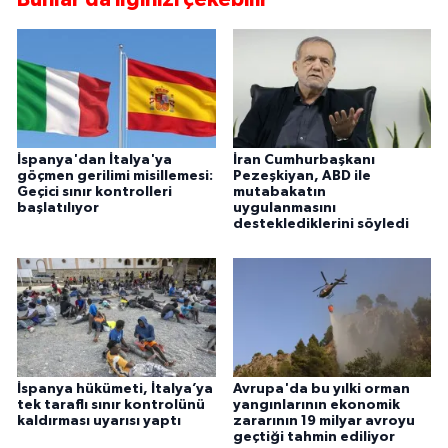
İspanya'dan İtalya'ya
İran Cumhurbaşkanı
göçmen gerilimi misillemesi:
Pezeşkiyan, ABD ile
Geçici sınır kontrolleri
mutabakatın
başlatılıyor
uygulanmasını
desteklediklerini söyledi
İspanya hükümeti, İtalya’ya
Avrupa'da bu yılki orman
tek taraflı sınır kontrolünü
yangınlarının ekonomik
kaldırması uyarısı yaptı
zararının 19 milyar avroyu
geçtiği tahmin ediliyor