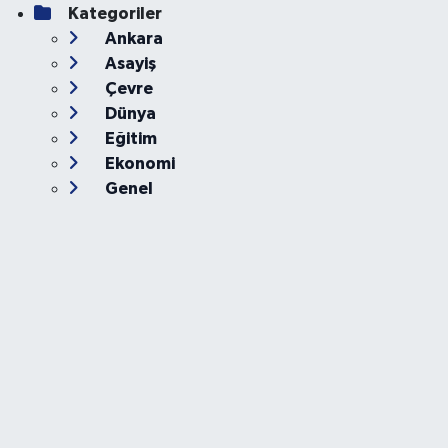
Kategoriler
Ankara
Asayiş
Çevre
Dünya
Eğitim
Ekonomi
Genel
Gündem
Güvenlik
Kültür-Sanat
Magazin
Özel Haber
Resmi İlan
Sağlık
Siyaset
Spor
Teknoloji