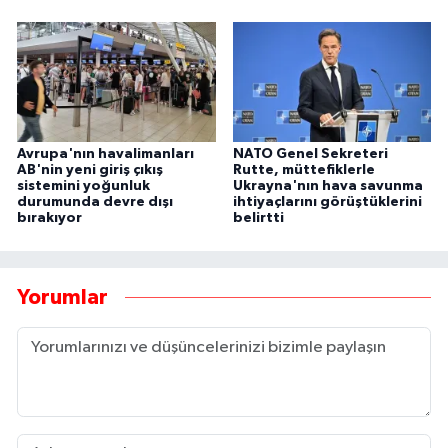
Avrupa'nın havalimanları
NATO Genel Sekreteri
AB'nin yeni giriş çıkış
Rutte, müttefiklerle
sistemini yoğunluk
Ukrayna'nın hava savunma
durumunda devre dışı
ihtiyaçlarını görüştüklerini
bırakıyor
belirtti
Yorumlar