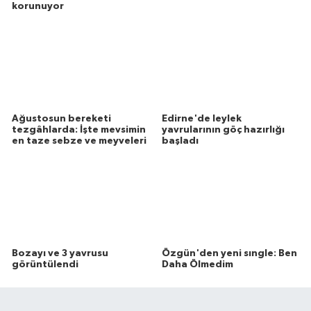
korunuyor
Ağustosun bereketi
Edirne'de leylek
tezgâhlarda: İşte mevsimin
yavrularının göç hazırlığı
en taze sebze ve meyveleri
başladı
Bozayı ve 3 yavrusu
Özgün'den yeni sıngle: Ben
görüntülendi
Daha Ölmedim