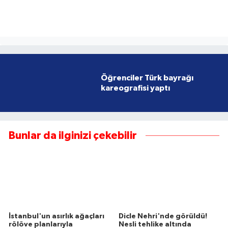
Öğrenciler Türk bayrağı
kareografisi yaptı
Bunlar da ilginizi çekebilir
İstanbul'un asırlık ağaçları
Dicle Nehri'nde görüldü!
rölöve planlarıyla
Nesli tehlike altında