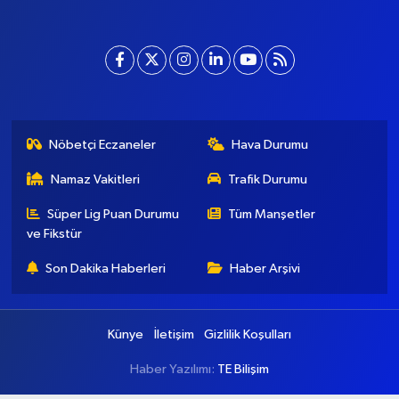
ve modernizmi bir araya getiriyor. Şatafattan kaçınıyor ve
insanlara haber okuyabilecekleri bir altyapı sunuyor.
baskentgazete@gmail.com
Nöbetçi Eczaneler
Hava Durumu
Namaz Vakitleri
Trafik Durumu
Süper Lig Puan Durumu
Tüm Manşetler
ve Fikstür
Son Dakika Haberleri
Haber Arşivi