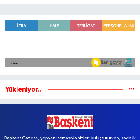
Yükleniyor...
Başkent Gazete, yepyeni temasıyla sizleri buluştururken, sadelik