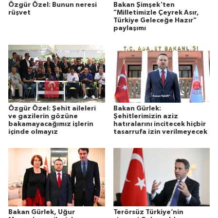
Özgür Özel: Bunun neresi
Bakan Şimşek'ten
rüşvet
"Milletimizle Çeyrek Asır,
Türkiye Geleceğe Hazır"
paylaşımı
Özgür Özel: Şehit aileleri
Bakan Gürlek:
ve gazilerin gözüne
Şehitlerimizin aziz
bakamayacağımız işlerin
hatıralarını incitecek hiçbir
içinde olmayız
tasarrufa izin verilmeyecek
Bakan Gürlek, Uğur
Terörsüz Türkiye’nin