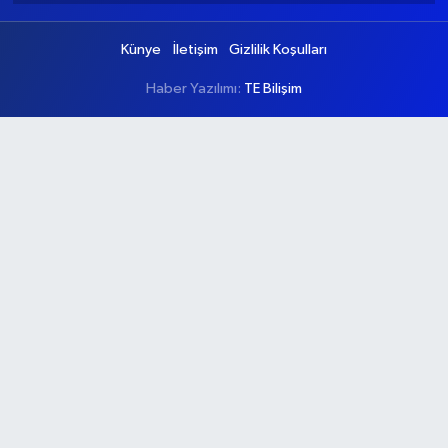
Künye
İletişim
Gizlilik Koşulları
Haber Yazılımı:
TE Bilişim
Ana Sayfa
Kategoriler
Ankara
Asayiş
Çevre
Dünya
Eğitim
Ekonomi
Genel
Gündem