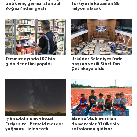
batık vinç gemisi İstanbul
Türkiye ile kazanan 86
Boğazı'ndan geçti
milyon olacak
Temmuz ayında 107 bin
Üsküdar Belediyesi'nde
gıda denetimi yapıldı
başkan vekili Sibel Tan
Çetinkaya oldu
İç Anadolu'nun zirvesi
Manisa'da kurutulan
Erciyes'te "Perseid meteor
domatesler 91 ülkenin
yağmuru" izlenecek
sofralarına gidiyor