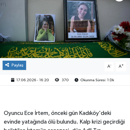
Paylaş
-
+
A
A
17.06.2026 - 16:20
370
Okunma Süresi: 1 Dk
Oyuncu Ece İrtem, önceki gün Kadıköy'deki
evinde yatağında ölü bulundu. Kalp krizi geçirdiği