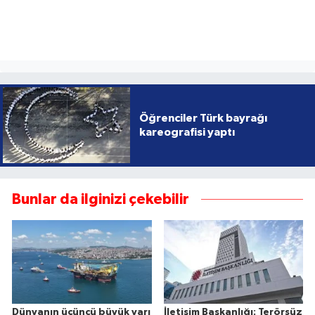
Öğrenciler Türk bayrağı
kareografisi yaptı
Bunlar da ilginizi çekebilir
Dünyanın üçüncü büyük yarı
İletişim Başkanlığı: Terörsüz