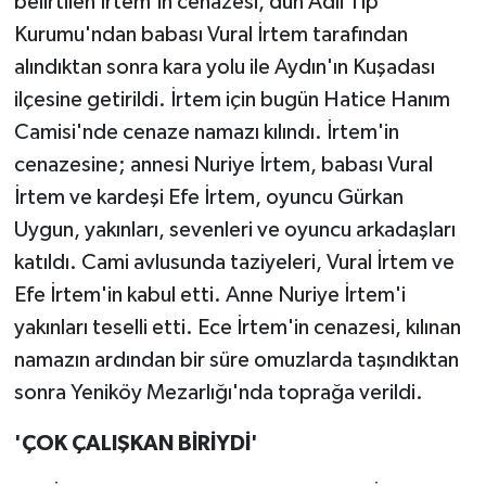
belirtilen İrtem'in cenazesi, dün Adli Tıp
Kurumu'ndan babası Vural İrtem tarafından
alındıktan sonra kara yolu ile Aydın'ın Kuşadası
ilçesine getirildi. İrtem için bugün Hatice Hanım
Camisi'nde cenaze namazı kılındı. İrtem'in
cenazesine; annesi Nuriye İrtem, babası Vural
İrtem ve kardeşi Efe İrtem, oyuncu Gürkan
Uygun, yakınları, sevenleri ve oyuncu arkadaşları
katıldı. Cami avlusunda taziyeleri, Vural İrtem ve
Efe İrtem'in kabul etti. Anne Nuriye İrtem'i
yakınları teselli etti. Ece İrtem'in cenazesi, kılınan
namazın ardından bir süre omuzlarda taşındıktan
sonra Yeniköy Mezarlığı'nda toprağa verildi.
'ÇOK ÇALIŞKAN BİRİYDİ'