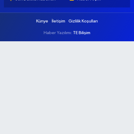
Künye
İletişim
Gizlilik Koşulları
Haber Yazılımı:
TE Bilişim
Ana Sayfa
Kategoriler
Ankara
Asayiş
Çevre
Dünya
Eğitim
Ekonomi
Genel
Gündem