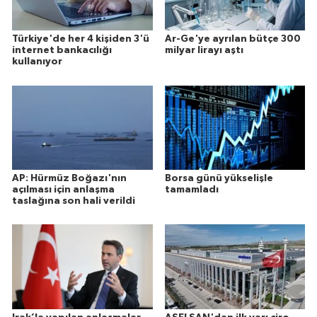
Türkiye'de her 4 kişiden 3'ü
Ar-Ge'ye ayrılan bütçe 300
internet bankacılığı
milyar lirayı aştı
kullanıyor
AP: Hürmüz Boğazı'nın
Borsa günü yükselişle
açılması için anlaşma
tamamladı
taslağına son hali verildi