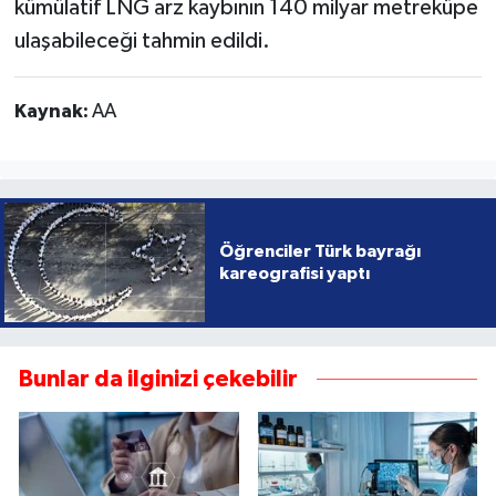
kümülatif LNG arz kaybının 140 milyar metreküpe
ulaşabileceği tahmin edildi.
Kaynak:
AA
Öğrenciler Türk bayrağı
kareografisi yaptı
Bunlar da ilginizi çekebilir