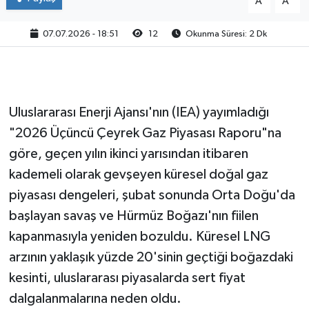
A
A
07.07.2026 - 18:51
12
Okunma Süresi: 2 Dk
Uluslararası Enerji Ajansı'nın (IEA) yayımladığı
"2026 Üçüncü Çeyrek Gaz Piyasası Raporu"na
göre, geçen yılın ikinci yarısından itibaren
kademeli olarak gevşeyen küresel doğal gaz
piyasası dengeleri, şubat sonunda Orta Doğu'da
başlayan savaş ve Hürmüz Boğazı'nın fiilen
kapanmasıyla yeniden bozuldu. Küresel LNG
arzının yaklaşık yüzde 20'sinin geçtiği boğazdaki
kesinti, uluslararası piyasalarda sert fiyat
dalgalanmalarına neden oldu.