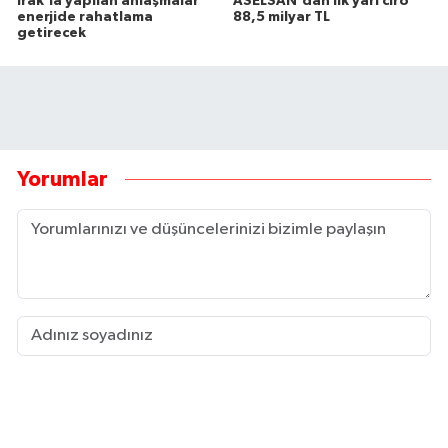
Irak’la yapılan anlaşmalar
ASELSAN'dan ilk yarı ciro
enerjide rahatlama
88,5 milyar TL
getirecek
Yorumlar