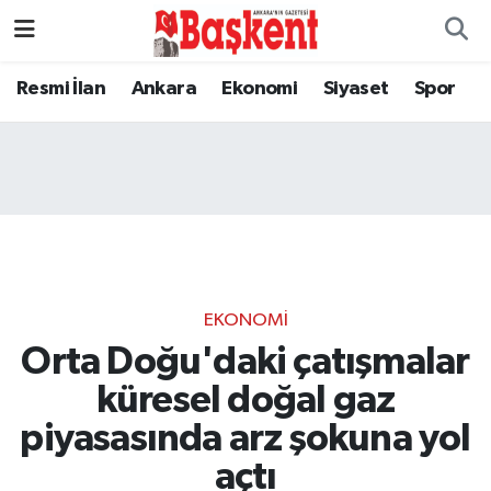
Resmi İlan
Ankara
Ekonomi
Siyaset
Spor
EKONOMI
Orta Doğu'daki çatışmalar
küresel doğal gaz
piyasasında arz şokuna yol
açtı