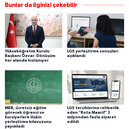
Bunlar da ilginizi çekebilir
Yükseköğretim Kurulu
LGS yerleştirme sonuçları
Başkanı Özvar: Dönüşüm
açıklandı
her alanda hızlanıyor
MEB, ücretsiz eğitim
LGS tercihlerine rehberlik
görecek öğrenci ve
eden "Rota Maarif" 3
kursiyerlere ilişkin
milyondan fazla ziyaret
yerleştirme kılavuzunu
edildi
yayımladı