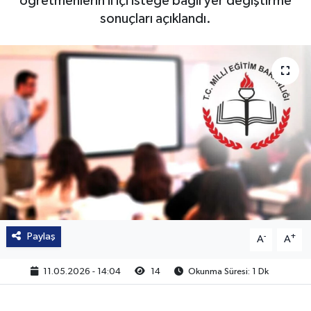
öğretmenlerin il içi isteğe bağlı yer değiştirme
sonuçları açıklandı.
Paylaş
-
+
A
A
11.05.2026 - 14:04
14
Okunma Süresi: 1 Dk