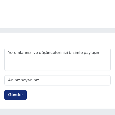
Eskişehir'de Tarihi
Eczanede başlayan mesaisi
Odunpazarı Evleri
tarlada bitiyor
Bölgesi'ndeki işletmede
çıkan yangın söndürüldü
Yorumlar
Gönder