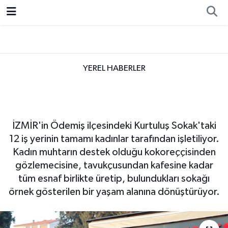
Resmi İlan
Ankara
Ekonomi
Siyaset
Spor
YEREL HABERLER
Ödemiş'te sokağın tamamı
kadın esnafa emanet
İZMİR'in Ödemiş ilçesindeki Kurtuluş Sokak'taki
12 iş yerinin tamamı kadınlar tarafından işletiliyor.
Kadın muhtarın destek olduğu kokoreççisinden
gözlemecisine, tavukçusundan kafesine kadar
tüm esnaf birlikte üretip, bulundukları sokağı
örnek gösterilen bir yaşam alanına dönüştürüyor.