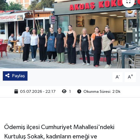
Paylaş
-
+
A
A
05.07.2026 - 22:17
1
Okunma Süresi: 2 Dk
Ödemiş ilçesi Cumhuriyet Mahallesi'ndeki
Kurtuluş Sokak, kadınların emeği ve