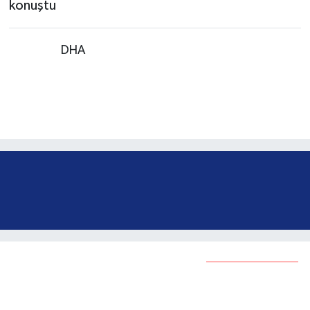
Kaynak:
DHA
Öğrenciler Türk bayrağı
kareografisi yaptı
Bunlar da ilginizi çekebilir