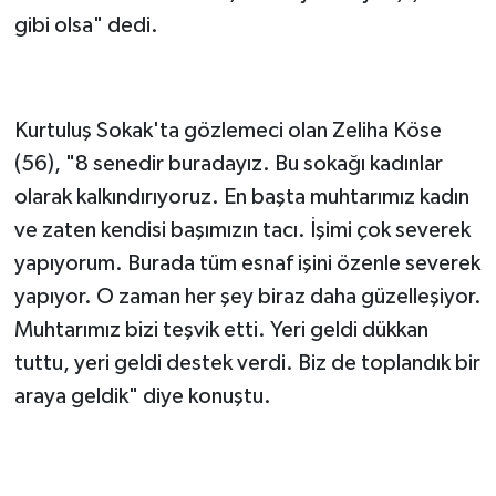
mükemmel insanlar. Keşke her yer böyle çiçek
gibi olsa" dedi.
'MUHTARIMIZ BİZİ TEŞVİK ETTİ'
Kurtuluş Sokak'ta gözlemeci olan Zeliha Köse
(56), "8 senedir buradayız. Bu sokağı kadınlar
olarak kalkındırıyoruz. En başta muhtarımız kadın
ve zaten kendisi başımızın tacı. İşimi çok severek
yapıyorum. Burada tüm esnaf işini özenle severek
yapıyor. O zaman her şey biraz daha güzelleşiyor.
Muhtarımız bizi teşvik etti. Yeri geldi dükkan
tuttu, yeri geldi destek verdi. Biz de toplandık bir
araya geldik" diye konuştu.
'ARAMIZDA DA GÜZEL BİR DAYANIŞMA VAR'