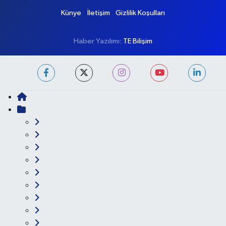
Künye
İletişim
Gizlilik Koşulları
Haber Yazılımı:
TE Bilişim
Ana Sayfa
Kategoriler
Ankara
Asayiş
Çevre
Dünya
Eğitim
Ekonomi
Genel
Gündem
Güvenlik