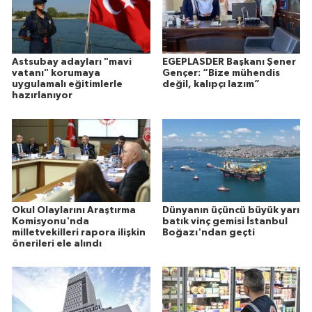
Astsubay adayları "mavi
EGEPLASDER Başkanı Şener
vatanı" korumaya
Gençer: “Bize mühendis
uygulamalı eğitimlerle
değil, kalıpçı lazım”
hazırlanıyor
Okul Olaylarını Araştırma
Dünyanın üçüncü büyük yarı
Komisyonu'nda
batık vinç gemisi İstanbul
milletvekilleri rapora ilişkin
Boğazı'ndan geçti
önerileri ele alındı