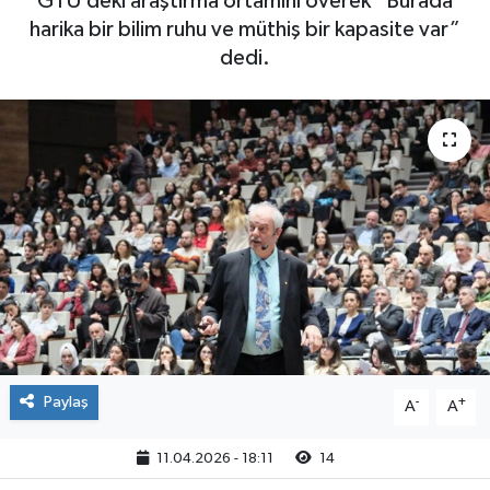
GTÜ’deki araştırma ortamını överek “Burada
harika bir bilim ruhu ve müthiş bir kapasite var”
dedi.
Paylaş
-
+
A
A
11.04.2026 - 18:11
14