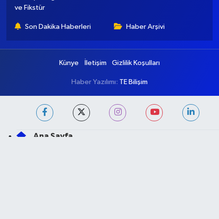
ve Fikstür
Son Dakika Haberleri
Haber Arşivi
Künye
İletişim
Gizlilik Koşulları
Haber Yazılımı:
TE Bilişim
Ana Sayfa
Kategoriler
Ankara
Asayiş
Çevre
Dünya
Eğitim