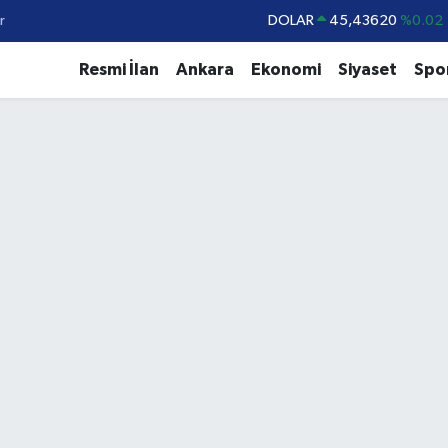
r
DOLAR
45,43620
%0.02
EURO
53,38690
%0.19
Resmi İlan
Ankara
Ekonomi
Siyaset
Spo
STERLİN
61,60380
%0.18
G.ALTIN
6862,09000
%0.19
BİST100
14.598,00
%0
BITCOIN
79.591,74
%-1.82