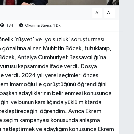
-
+
A
A
134
Okunma Süresi: 4 Dk
nelik 'rüşvet' ve 'yolsuzluk' soruşturması
özaltına alınan Muhittin Böcek, tutuklanıp,
 Böcek, Antalya Cumhuriyet Başsavcılığı'na
şvurusu kapsamında ifade verdi. Dosya
 verdi. 2024 yılı yerel seçimleri öncesi
rem İmamoğlu ile görüştüğünü öğrendiğini
başkan adaylıklarının belirlenmesi konusunda
ğini ve bunun karşılığında yüklü miktarda
ekleştireceğini öğrendim. Ayrıca Ekrem
de seçim kampanyası konusunda anlaşma
mu netleştirmek ve adaylığım konusunda Ekrem