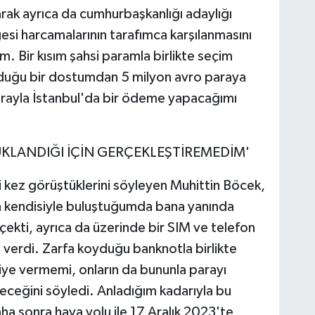
rak ayrıca da cumhurbaşkanlığı adaylığı
si harcamalarının tarafımca karşılanmasını
im. Bir kısım şahsi paramla birlikte seçim
lduğu bir dostumdan 5 milyon avro paraya
arayla İstanbul'da bir ödeme yapacağımı
UKLANDIĞI İÇİN GERÇEKLEŞTİREMEDİM'
nci kez görüştüklerini söyleyen Muhittin Böcek,
a kendisiyle buluştuğumda bana yanında
çekti, ayrıca da üzerinde bir SIM ve telefon
de verdi. Zarfa koyduğu banknotla birlikte
iye vermemi, onların da bununla parayı
leceğini söyledi. Anladığım kadarıyla bu
aha sonra hava yolu ile 17 Aralık 2023'te