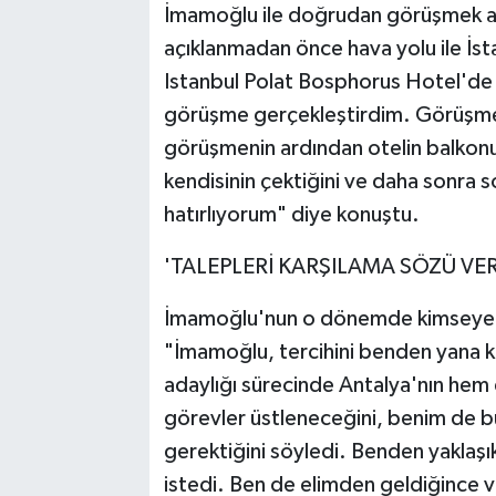
İmamoğlu ile doğrudan görüşmek a
açıklanmadan önce hava yolu ile İst
Istanbul Polat Bosphorus Hotel'de 
görüşme gerçekleştirdim. Görüşmeye
görüşmenin ardından otelin balkonun
kendisinin çektiğini ve daha sonra
hatırlıyorum" diye konuştu.
'TALEPLERİ KARŞILAMA SÖZÜ VE
İmamoğlu'nun o dönemde kimseye a
"İmamoğlu, tercihini benden yana k
adaylığı sürecinde Antalya'nın he
görevler üstleneceğini, benim de b
gerektiğini söyledi. Benden yaklaşı
istedi. Ben de elimden geldiğince v