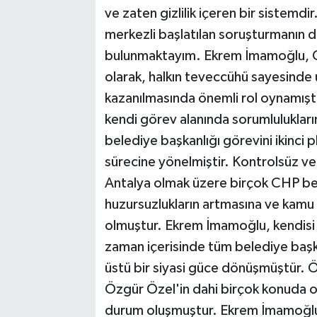
ve zaten gizlilik içeren bir sistemd
merkezli başlatılan soruşturmanın d
bulunmaktayım. Ekrem İmamoğlu, CHP
olarak, halkın teveccühü sayesinde 
kazanılmasında önemli rol oynamıştı
kendi görev alanında sorumlulukların
belediye başkanlığı görevini ikinci p
sürecine yönelmiştir. Kontrolsüz v
Antalya olmak üzere birçok CHP bel
huzursuzlukların artmasına ve kamu
olmuştur. Ekrem İmamoğlu, kendisi 
zaman içerisinde tüm belediye başkan
üstü bir siyasi güce dönüşmüştür. Ö
Özgür Özel'in dahi birçok konuda o
durum oluşmuştur. Ekrem İmamoğlu,