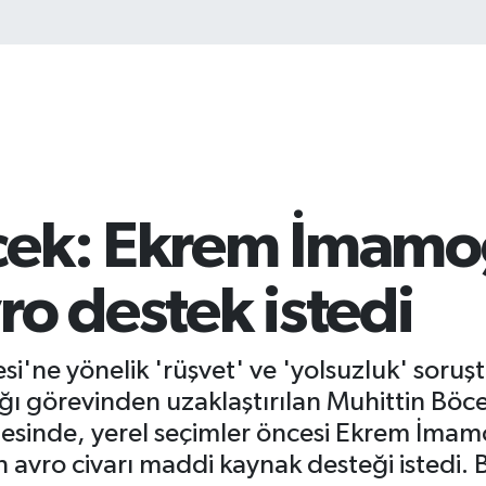
cek: Ekrem İmamo
ro destek istedi
i'ne yönelik 'rüşvet' ve 'yolsuzluk' soru
ığı görevinden uzaklaştırılan Muhittin Bö
adesinde, yerel seçimler öncesi Ekrem İma
 avro civarı maddi kaynak desteği istedi.