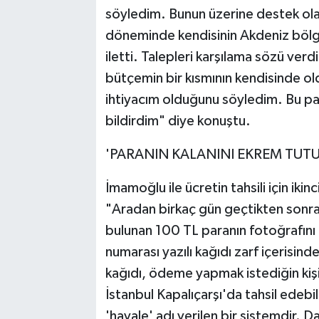
söyledim. Bunun üzerine destek ola
döneminde kendisinin Akdeniz bölge
iletti. Talepleri karşılama sözü verd
bütçemin bir kısmının kendisinde o
ihtiyacım olduğunu söyledim. Bu p
bildirdim" diye konuştu.
'PARANIN KALANINI EKREM TUT
İmamoğlu ile ücretin tahsili için iki
"Aradan birkaç gün geçtikten sonr
bulunan 100 TL paranın fotoğrafını 
numarası yazılı kağıdı zarf içerisin
kağıdı, ödeme yapmak istediğin kiş
İstanbul Kapalıçarşı'da tahsil edebi
'havale' adı verilen bir sistemdir. D