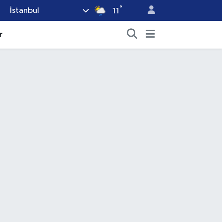
°
İstanbul
11
r