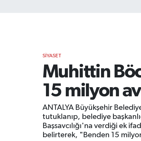
SIYASET
Muhittin Bö
15 milyon av
ANTALYA Büyükşehir Belediyes
tutuklanıp, belediye başkanl
Başsavcılığı'na verdiği ek if
belirterek, "Benden 15 milyon