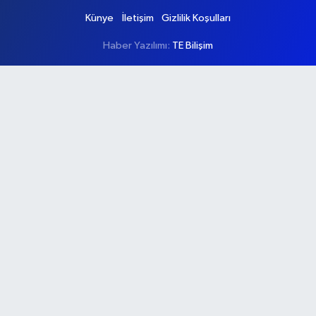
Künye
İletişim
Gizlilik Koşulları
Haber Yazılımı:
TE Bilişim
Ana Sayfa
Kategoriler
Ankara
Asayiş
Çevre
Dünya
Eğitim
Ekonomi
Genel
Gündem
Güvenlik