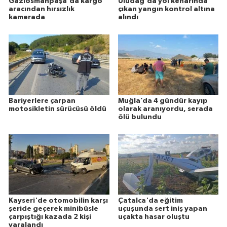
Gaziosmanpaşa'da kargo
Uludağ'da yol kenarında
aracından hırsızlık
çıkan yangın kontrol altına
kamerada
alındı
Bariyerlere çarpan
Muğla’da 4 gündür kayıp
motosikletin sürücüsü öldü
olarak aranıyordu, serada
ölü bulundu
Kayseri'de otomobilin karşı
Çatalca'da eğitim
şeride geçerek minibüsle
uçuşunda sert iniş yapan
çarpıştığı kazada 2 kişi
uçakta hasar oluştu
yaralandı