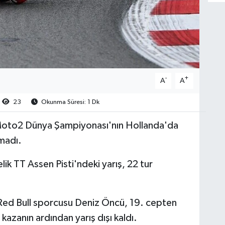
-
+
A
A
23
Okunma Süresi: 1 Dk
Moto2 Dünya Şampiyonası'nın Hollanda'da
madı.
ik TT Assen Pisti'ndeki yarış, 22 tur
Red Bull sporcusu Deniz Öncü, 19. cepten
 kazanın ardından yarış dışı kaldı.