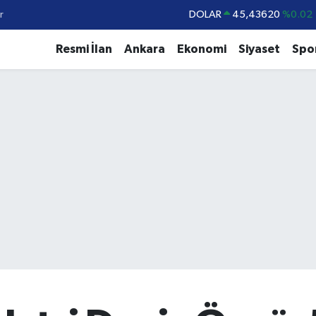
r
DOLAR
45,43620
%0.02
EURO
53,38690
%0.19
Resmi İlan
Ankara
Ekonomi
Siyaset
Spo
STERLİN
61,60380
%0.18
G.ALTIN
6862,09000
%0.19
BİST100
14.598,00
%0
BITCOIN
79.591,74
%-1.82