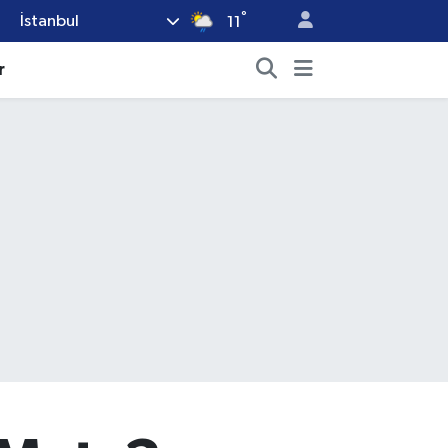
°
İstanbul
11
r