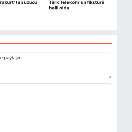
rakurt'tan üzücü
Türk Telekom'un fikstürü
belli oldu