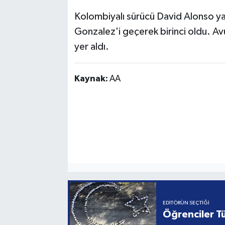
Kolombiyalı sürücü David Alonso ya
Gonzalez'i geçerek birinci oldu. Avu
yer aldı.
Kaynak:
AA
EDITÖRÜN SEÇTIĞI
Öğrenciler Tü