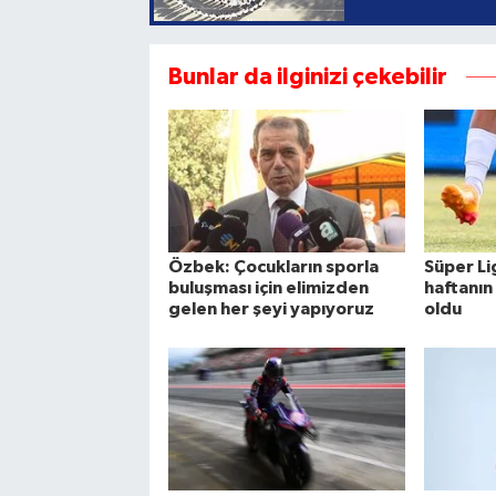
Bunlar da ilginizi çekebilir
Özbek: Çocukların sporla
Süper Li
buluşması için elimizden
haftanın
gelen her şeyi yapıyoruz
oldu