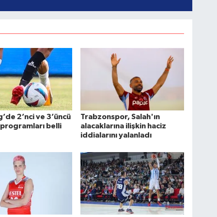
g’de 2’nci ve 3’üncü
Trabzonspor, Salah'ın
 programları belli
alacaklarına ilişkin haciz
iddialarını yalanladı