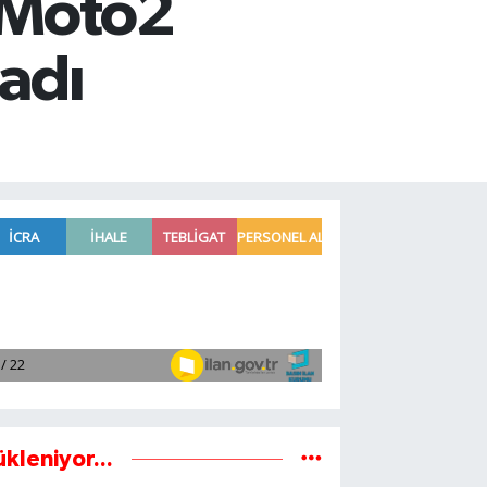
, Moto2
adı
ükleniyor...