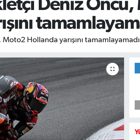
kletçi Deniz Öncü
rışını tamamlayam
ü, Moto2 Hollanda yarışını tamamlayamadı
Y