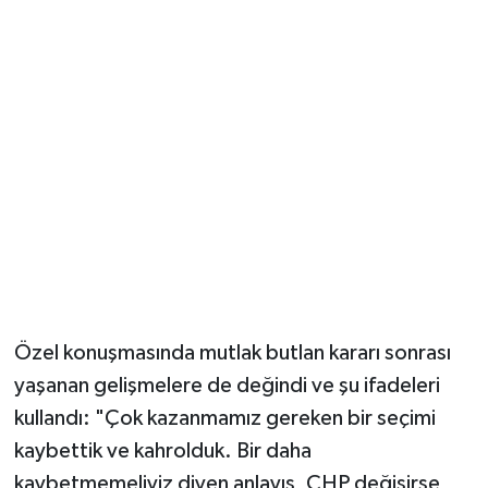
İKİ TANE CHP GÖRÜNTÜSÜ VAR
Özel konuşmasında mutlak butlan kararı sonrası
yaşanan gelişmelere de değindi ve şu ifadeleri
kullandı: "Çok kazanmamız gereken bir seçimi
kaybettik ve kahrolduk. Bir daha
kaybetmemeliyiz diyen anlayış, CHP değişirse
CHP değişir, diyen anlayış bu ülkede genciyle