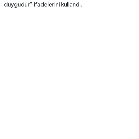
duygudur" ifadelerini kullandı.
“MİLLETVEKİLLERİNİ İMZALARINA SAHİP
ÇIKMAYA DAVET EDİYORUM”