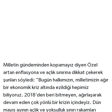
“MİLLETİN AĞIR GÜNDEMİNDEN KOPAMAYIZ”
Milletin gündeminden kopamayız diyen Özel
artan enflasyona ve açlık sınırına dikkat çekerek
şunları söyledi: "Bugün halkımızın, milletimizin ağır
bir ekonomik kriz altında ezildiği hepimiz
biliyoruz. 2018’den beri bitmeyen, ağırlaşarak
devam eden çok yönlü bir krizin içindeyiz. Dün
mayıs ayının açlık ve yoksulluk sınırı rakamları
açıklandı. Açlık sınırının 35 bin 200 liraya,