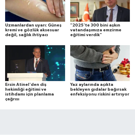
Uzmanlardan uyarı: Güneş
"2025'te 300 bini aşkın
kremi ve gözlük aksesuar
vatandaşımıza emzirme
değil, sağlık ihtiyacı
eğitimi verdik"
Ersin Atinel'den diş
Yaz aylarında açıkta
hekimliği eğitimi ve
bekleyen gıdalar bağırsak
istihdamı için planlama
enfeksiyonu riskini artırıyor
çağrısı