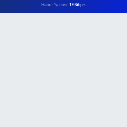
Haber Yazılımı:
TE Bilişim
Ana Sayfa
Kategoriler
Ankara
Asayiş
Çevre
Dünya
Eğitim
Ekonomi
Genel
Gündem
Güvenlik
Kültür-Sanat
Magazin