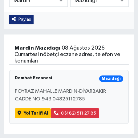
Güvenlik
Paylaş
Kültür-Sanat
Magazin
Mardin
Mazıdağı
08 Ağustos 2026
Cumartesi nöbetçi eczane adres, telefon ve
Özel Haber
konumları
Resmi İlan
Demhat Eczanesi
Mazıdağı
Sağlık
POYRAZ MAHALLE MARDİN-DİYARBAKIR
CADDE NO:94B 04825112785
Siyaset
Yol Tarifi Al
0 (482) 511 27 85
Spor
Teknoloji