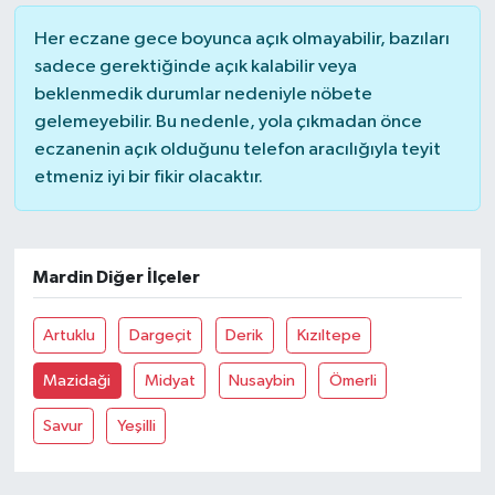
Her eczane gece boyunca açık olmayabilir, bazıları
Yaşam
sadece gerektiğinde açık kalabilir veya
beklenmedik durumlar nedeniyle nöbete
gelemeyebilir. Bu nedenle, yola çıkmadan önce
eczanenin açık olduğunu telefon aracılığıyla teyit
etmeniz iyi bir fikir olacaktır.
Mardin Diğer İlçeler
Artuklu
Dargeçit
Derik
Kızıltepe
Mazidaği
Midyat
Nusaybin
Ömerli
Savur
Yeşilli