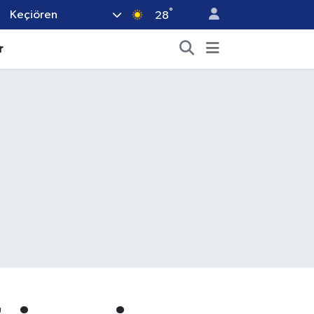
°
Keçiören
28
r