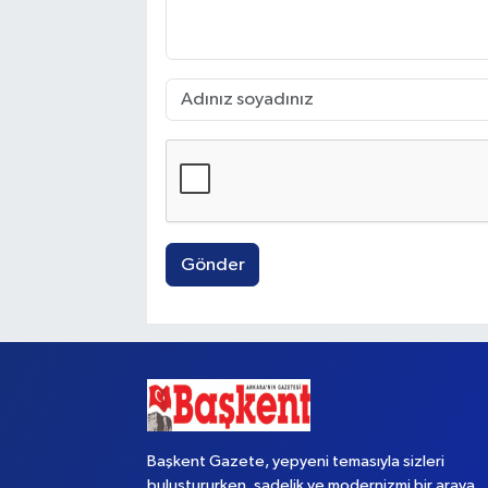
Gönder
Başkent Gazete, yepyeni temasıyla sizleri
buluştururken, sadelik ve modernizmi bir araya