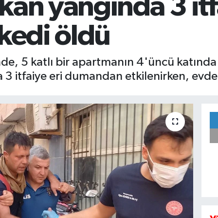
kan yangında 3 itf
 kedi öldü
de, 5 katlı bir apartmanın 4'üncü katında ç
 3 itfaiye eri dumandan etkilenirken, evde