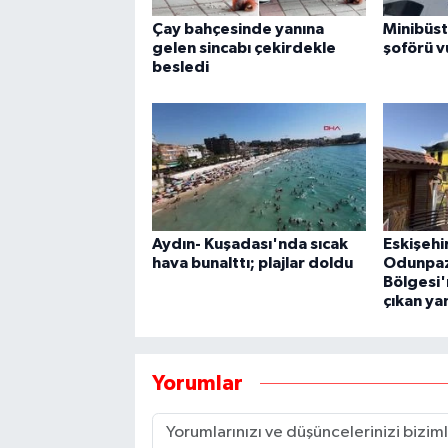
Çay bahçesinde yanına
Minibüst
gelen sincabı çekirdekle
şoförü v
besledi
Aydın- Kuşadası'nda sıcak
Eskişehi
hava bunalttı; plajlar doldu
Odunpaza
Bölgesi
çıkan ya
Yorumlar