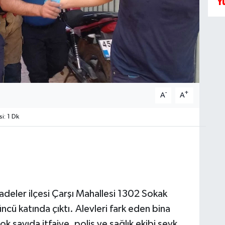
Y
-
+
A
A
i: 1 Dk
adeler ilçesi Çarşı Mahallesi 1302 Sokak
ncü katında çıktı. Alevleri fark eden bina
ok sayıda itfaiye, polis ve sağlık ekibi sevk