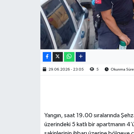
29.06.2026 - 23:05
5
Okunma Süres
Yangın, saat 19.00 sıralarında Şehz
üzerindeki 5 katlı bir apartmanın 4’ü
sakinlerinin ihbarı üzerine bölgeye ç