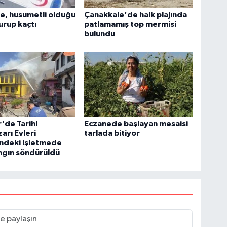
e, husumetli olduğu
Çanakkale'de halk plajında
urup kaçtı
patlamamış top mermisi
bulundu
r'de Tarihi
Eczanede başlayan mesaisi
rı Evleri
tarlada bitiyor
'ndeki işletmede
ngın söndürüldü