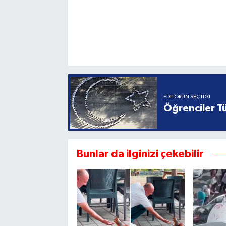
EDITÖRÜN SEÇTIĞI
Öğrenciler Tü
Bunlar da ilginizi çekebilir