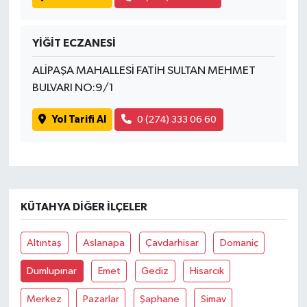
YİĞİT ECZANESİ
ALİPAŞA MAHALLESİ FATİH SULTAN MEHMET
BULVARI NO:9/1
Yol Tarifi Al
0 (274) 333 06 60
KÜTAHYA DIĞER İLÇELER
Altıntaş
Aslanapa
Çavdarhisar
Domaniç
Dumlupınar
Emet
Gediz
Hisarcık
Merkez
Pazarlar
Şaphane
Simav