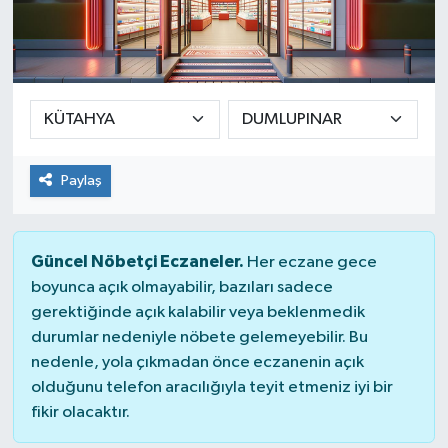
Güvenlik
Kültür-Sanat
Magazin
Paylaş
Özel Haber
Resmi İlan
Güncel Nöbetçi Eczaneler.
Her eczane gece
boyunca açık olmayabilir, bazıları sadece
Sağlık
gerektiğinde açık kalabilir veya beklenmedik
durumlar nedeniyle nöbete gelemeyebilir. Bu
Siyaset
nedenle, yola çıkmadan önce eczanenin açık
olduğunu telefon aracılığıyla teyit etmeniz iyi bir
Spor
fikir olacaktır.
Teknoloji