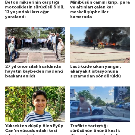
Beton mikserinin çarptığı
Minibüsün camını kırıp, para
motosikletin sürücüsü öldü,
ve altınları çalan kar
13 yaşındaki kızı ağır
maskeli şüpheliler
yaralandı
kamerada
27 yıl önce silahlı saldırıda
Lastikçide çıkan yangın,
hayatın kaybeden madenci
akaryakıt istasyonuna
başkanı anıldı
sıçramadan söndürüldü
Yüksekten düşüp ölen Eyüp
Trafikte tartıştığı
Can'ın vücudundaki kesi
sürücünün önünü kesti: