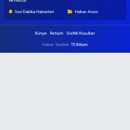
ve Fikstür
Son Dakika Haberleri
Haber Arşivi
Künye
İletişim
Gizlilik Koşulları
Haber Yazılımı:
TE Bilişim
Ana Sayfa
Kategoriler
Ankara
Asayiş
Çevre
Dünya
Eğitim
Ekonomi