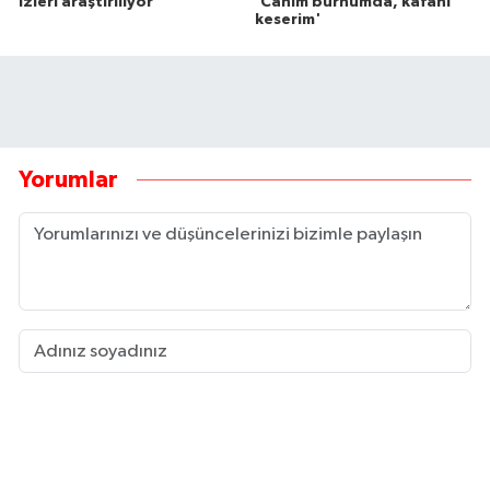
izleri araştırılıyor
'Canım burnumda, kafanı
keserim'
Yorumlar