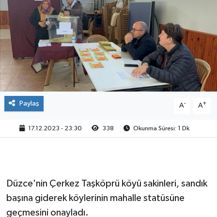
Paylaş
-
+
A
A
17.12.2023 - 23:30
338
Okunma Süresi: 1 Dk
Düzce'nin Çerkez Taşköprü köyü sakinleri, sandık
başına giderek köylerinin mahalle statüsüne
geçmesini onayladı.