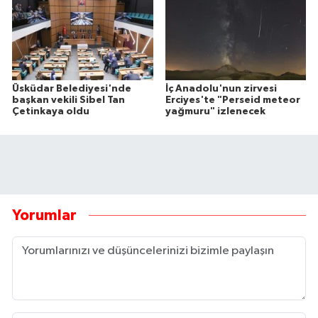
Üsküdar Belediyesi'nde
İç Anadolu'nun zirvesi
başkan vekili Sibel Tan
Erciyes'te "Perseid meteor
Çetinkaya oldu
yağmuru" izlenecek
Yorumlar