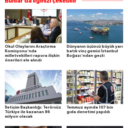
Bunlar da ilginizi çekebilir
Okul Olaylarını Araştırma
Dünyanın üçüncü büyük yarı
Komisyonu'nda
batık vinç gemisi İstanbul
milletvekilleri rapora ilişkin
Boğazı'ndan geçti
önerileri ele alındı
İletişim Başkanlığı: Terörsüz
Temmuz ayında 107 bin
Türkiye ile kazanan 86
gıda denetimi yapıldı
milyon olacak