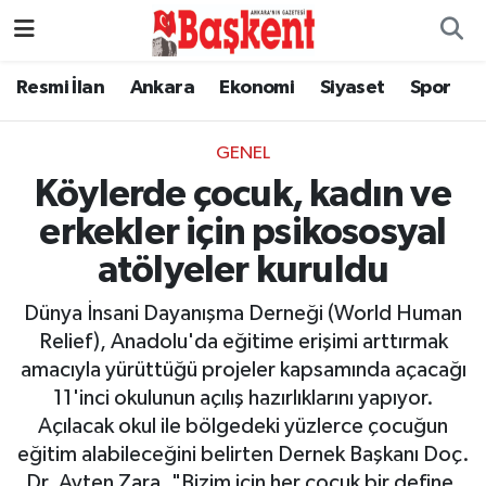
Resmi İlan
Ankara
Ekonomi
Siyaset
Spor
GENEL
Köylerde çocuk, kadın ve
erkekler için psikososyal
atölyeler kuruldu
Dünya İnsani Dayanışma Derneği (World Human
Relief), Anadolu'da eğitime erişimi arttırmak
amacıyla yürüttüğü projeler kapsamında açacağı
11'inci okulunun açılış hazırlıklarını yapıyor.
Açılacak okul ile bölgedeki yüzlerce çocuğun
eğitim alabileceğini belirten Dernek Başkanı Doç.
Dr. Ayten Zara, "Bizim için her çocuk bir define.