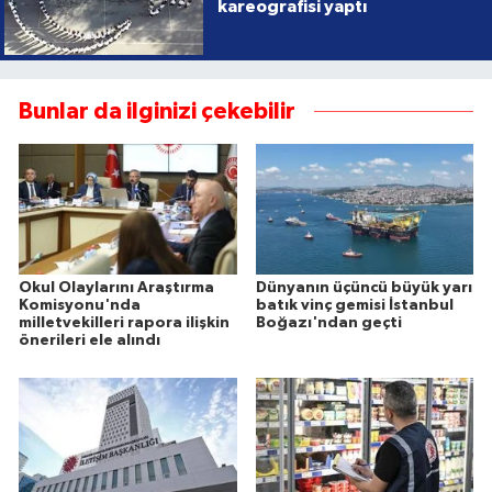
kareografisi yaptı
Bunlar da ilginizi çekebilir
Okul Olaylarını Araştırma
Dünyanın üçüncü büyük yarı
Komisyonu'nda
batık vinç gemisi İstanbul
milletvekilleri rapora ilişkin
Boğazı'ndan geçti
önerileri ele alındı