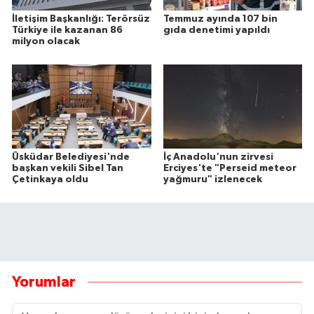
İletişim Başkanlığı: Terörsüz
Temmuz ayında 107 bin
Türkiye ile kazanan 86
gıda denetimi yapıldı
milyon olacak
Üsküdar Belediyesi'nde
İç Anadolu'nun zirvesi
başkan vekili Sibel Tan
Erciyes'te "Perseid meteor
Çetinkaya oldu
yağmuru" izlenecek
Yorumlar