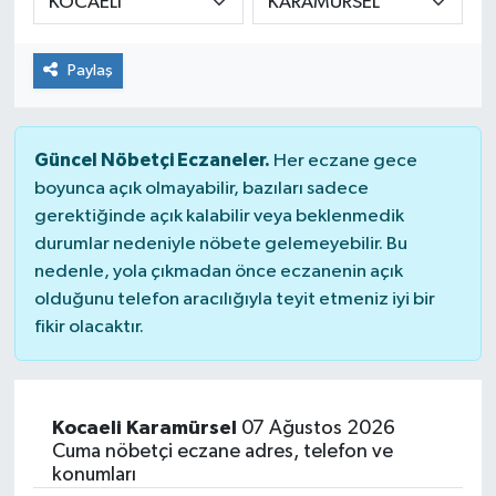
Güvenlik
Paylaş
Kültür-Sanat
Magazin
Güncel Nöbetçi Eczaneler.
Her eczane gece
boyunca açık olmayabilir, bazıları sadece
Özel Haber
gerektiğinde açık kalabilir veya beklenmedik
durumlar nedeniyle nöbete gelemeyebilir. Bu
Resmi İlan
nedenle, yola çıkmadan önce eczanenin açık
olduğunu telefon aracılığıyla teyit etmeniz iyi bir
Sağlık
fikir olacaktır.
Siyaset
Kocaeli Karamürsel
07 Ağustos 2026
Spor
Cuma nöbetçi eczane adres, telefon ve
konumları
Teknoloji