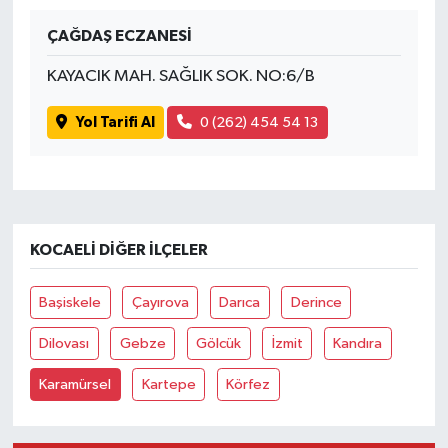
ÇAĞDAŞ ECZANESİ
Yaşam
KAYACIK MAH. SAĞLIK SOK. NO:6/B
Yol Tarifi Al
0 (262) 454 54 13
KOCAELI DIĞER İLÇELER
Başiskele
Çayırova
Darıca
Derince
Dilovası
Gebze
Gölcük
İzmit
Kandıra
Karamürsel
Kartepe
Körfez