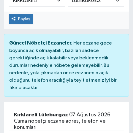
Güvenlik
Paylaş
Kültür-Sanat
Magazin
Güncel Nöbetçi Eczaneler.
Her eczane gece
boyunca açık olmayabilir, bazıları sadece
Özel Haber
gerektiğinde açık kalabilir veya beklenmedik
durumlar nedeniyle nöbete gelemeyebilir. Bu
Resmi İlan
nedenle, yola çıkmadan önce eczanenin açık
olduğunu telefon aracılığıyla teyit etmeniz iyi bir
Sağlık
fikir olacaktır.
Siyaset
Kırklareli Lüleburgaz
07 Ağustos 2026
Spor
Cuma nöbetçi eczane adres, telefon ve
konumları
Teknoloji