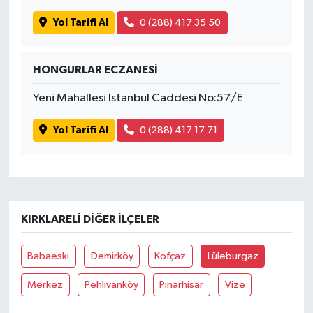
Yol Tarifi Al
0 (288) 417 35 50
HONGURLAR ECZANESİ
Yeni Mahallesi İstanbul Caddesi No:57/E
Yol Tarifi Al
0 (288) 417 17 71
KIRKLARELI DIĞER İLÇELER
Babaeski
Demirköy
Kofçaz
Lüleburgaz
Merkez
Pehlivanköy
Pınarhisar
Vize