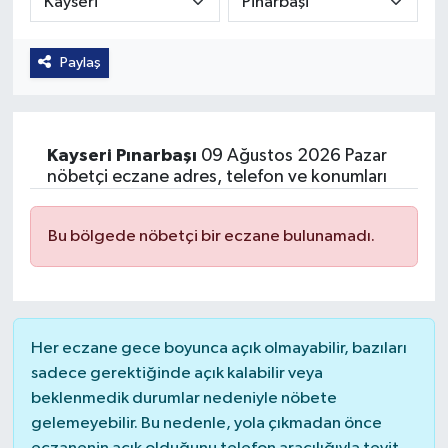
Güvenlik
Paylaş
Kültür-Sanat
Magazin
Kayseri
Pınarbaşı
09 Ağustos 2026 Pazar
nöbetçi eczane adres, telefon ve konumları
Özel Haber
Bu bölgede nöbetçi bir eczane bulunamadı.
Resmi İlan
Sağlık
Siyaset
Her eczane gece boyunca açık olmayabilir, bazıları
sadece gerektiğinde açık kalabilir veya
Spor
beklenmedik durumlar nedeniyle nöbete
gelemeyebilir. Bu nedenle, yola çıkmadan önce
Teknoloji