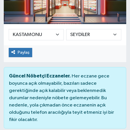
Güvenlik
Kültür-Sanat
Magazin
Paylaş
Özel Haber
Resmi İlan
Güncel Nöbetçi Eczaneler.
Her eczane gece
boyunca açık olmayabilir, bazıları sadece
Sağlık
gerektiğinde açık kalabilir veya beklenmedik
durumlar nedeniyle nöbete gelemeyebilir. Bu
Siyaset
nedenle, yola çıkmadan önce eczanenin açık
olduğunu telefon aracılığıyla teyit etmeniz iyi bir
Spor
fikir olacaktır.
Teknoloji