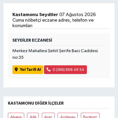
Yaşam
Kastamonu Seydiler
07 Ağustos 2026
Cuma nöbetçi eczane adres, telefon ve
konumları
SEYDİLER ECZANESİ
Merkez Mahallesi Şehit Şerife Bacı Caddesi
no:35
Yol Tarifi Al
0 (366) 668 49 54
KASTAMONU DIĞER İLÇELER
Abana
Ağlı
Araç
Azdavay
Bozkurt