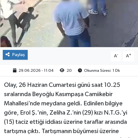
Paylaş
-
+
A
A
29.06.2026 - 11:04
20
Okunma Süresi: 1 Dk
Olay, 26 Haziran Cumartesi günü saat 10.25
sıralarında Beyoğlu Kasımpaşa Camiikebir
Mahallesi’nde meydana geldi. Edinilen bilgiye
göre, Erol Ş.'nin, Zeliha Z.’nin (29) kızı N.T.G.’yi
(15) taciz ettiği iddiası üzerine taraflar arasında
tartışma çıktı. Tartışmanın büyümesi üzerine