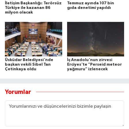
İletişim Başkanlığı: Terörsüz
Temmuz ayında 107 bin
Türkiye ile kazanan 86
gıda denetimi yapıldı
milyon olacak
Üsküdar Belediyesi'nde
İç Anadolu'nun zirvesi
başkan vekili Sibel Tan
Erciyes'te "Perseid meteor
Çetinkaya oldu
yağmuru" izlenecek
Yorumlar