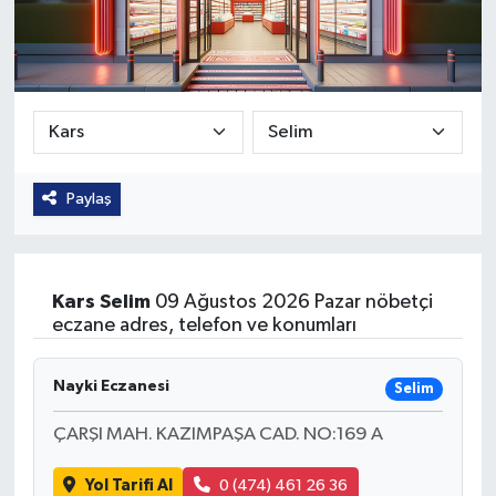
Güvenlik
Kültür-Sanat
Magazin
Paylaş
Özel Haber
Resmi İlan
Kars
Selim
09 Ağustos 2026 Pazar nöbetçi
Sağlık
eczane adres, telefon ve konumları
Siyaset
Nayki Eczanesi
Selim
Spor
ÇARŞI MAH. KAZIMPAŞA CAD. NO:169 A
Yol Tarifi Al
0 (474) 461 26 36
Teknoloji