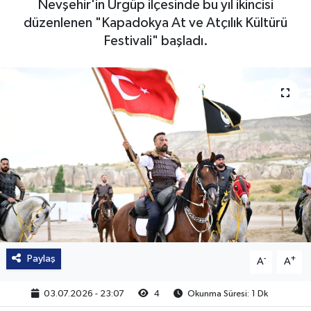
Nevşehir'in Ürgüp ilçesinde bu yıl ikincisi
düzenlenen "Kapadokya At ve Atçılık Kültürü
Festivali" başladı.
Paylaş
-
+
A
A
03.07.2026 - 23:07
4
Okunma Süresi: 1 Dk