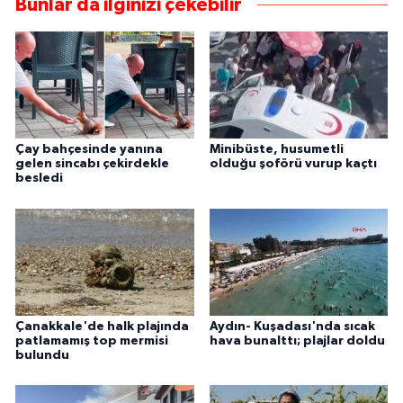
Bunlar da ilginizi çekebilir
Çay bahçesinde yanına
Minibüste, husumetli
gelen sincabı çekirdekle
olduğu şoförü vurup kaçtı
besledi
Çanakkale'de halk plajında
Aydın- Kuşadası'nda sıcak
patlamamış top mermisi
hava bunalttı; plajlar doldu
bulundu