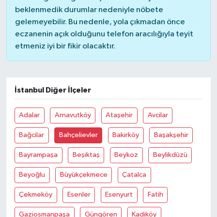
beklenmedik durumlar nedeniyle nöbete
gelemeyebilir. Bu nedenle, yola çıkmadan önce
eczanenin açık olduğunu telefon aracılığıyla teyit
etmeniz iyi bir fikir olacaktır.
İstanbul Diğer İlçeler
Adalar
Arnavutköy
Ataşehir
Avcilar
Bağcilar
Bahçelievler
Bakirköy
Başakşehir
Bayrampaşa
Beşiktaş
Beykoz
Beylikdüzü
Beyoğlu
Büyükçekmece
Çatalca
Çekmeköy
Esenler
Esenyurt
Fatih
Gaziosmanpaşa
Güngören
Kadiköy