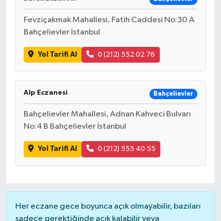
Fevziçakmak Mahallesi, Fatih Caddesi No:30 A
Yaşam
Bahçelievler İstanbul
Yol Tarifi Al
0 (212) 552 02 76
Alp Eczanesi
Bahçelievler
Bahçelievler Mahallesi, Adnan Kahveci Bulvarı
No:4 B Bahçelievler İstanbul
Yol Tarifi Al
0 (212) 555 40 55
Her eczane gece boyunca açık olmayabilir, bazıları
sadece gerektiğinde açık kalabilir veya