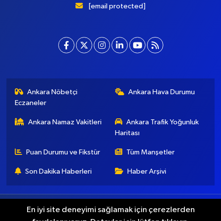
[email protected]
Ankara Nöbetçi
Ankara Hava Durumu
Eczaneler
Ankara Namaz Vakitleri
Ankara Trafik Yoğunluk
Haritası
Puan Durumu ve Fikstür
Tüm Manşetler
Son Dakika Haberleri
Haber Arşivi
Künye
İletişim
Gizlilik Koşulları
En iyi site deneyimi sağlamak için çerezlerden