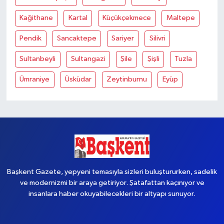
Kağithane
Kartal
Küçükçekmece
Maltepe
Pendik
Sancaktepe
Sariyer
Silivri
Sultanbeyli
Sultangazi
Şile
Şişli
Tuzla
Ümraniye
Üsküdar
Zeytinburnu
Eyüp
Başkent Gazete, yepyeni temasıyla sizleri buluştururken, sadelik
ve modernizmi bir araya getiriyor. Şatafattan kaçınıyor ve
insanlara haber okuyabilecekleri bir altyapı sunuyor.