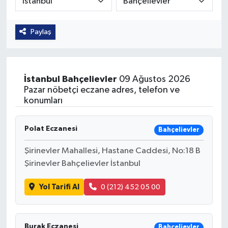
Güvenlik
Paylaş
Kültür-Sanat
Magazin
İstanbul
Bahçelievler
09 Ağustos 2026
Pazar nöbetçi eczane adres, telefon ve
Özel Haber
konumları
Resmi İlan
Polat Eczanesi
Bahçelievler
Sağlık
Şirinevler Mahallesi, Hastane Caddesi, No:18 B
Şirinevler Bahçelievler İstanbul
Siyaset
Yol Tarifi Al
0 (212) 452 05 00
Spor
Teknoloji
Burak Eczanesi
Bahçelievler