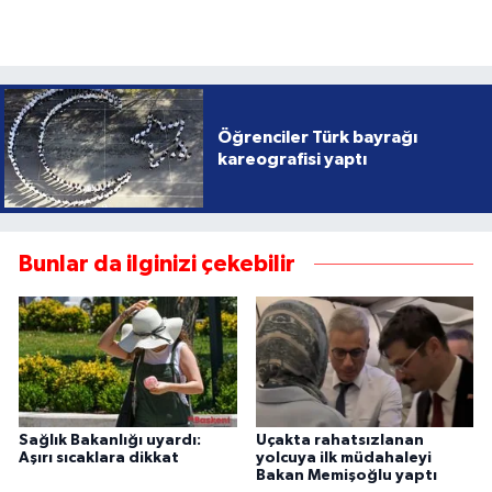
Öğrenciler Türk bayrağı
kareografisi yaptı
Bunlar da ilginizi çekebilir
Sağlık Bakanlığı uyardı:
Uçakta rahatsızlanan
Aşırı sıcaklara dikkat
yolcuya ilk müdahaleyi
Bakan Memişoğlu yaptı