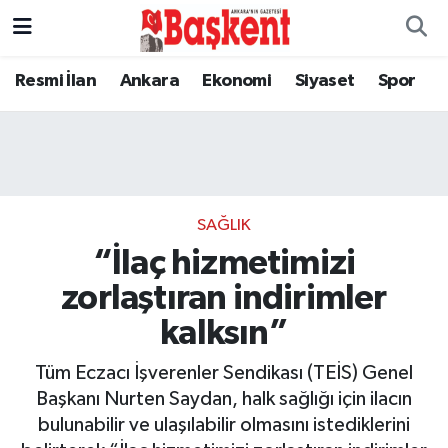
Resmi İlan
Ankara
Ekonomi
Siyaset
Spor
SAĞLIK
“İlaç hizmetimizi
zorlaştıran indirimler
kalksın”
Tüm Eczacı İşverenler Sendikası (TEİS) Genel
Başkanı Nurten Saydan, halk sağlığı için ilacın
bulunabilir ve ulaşılabilir olmasını istediklerini