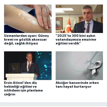
Uzmanlardan uyarı: Güneş
"2025'te 300 bini aşkın
kremi ve gözlük aksesuar
vatandaşımıza emzirme
değil, sağlık ihtiyacı
eğitimi verdik"
Ersin Atinel'den diş
Akciğer kanserinde erken
hekimliği eğitimi ve
tanı hayat kurtarıyor
istihdamı için planlama
çağrısı