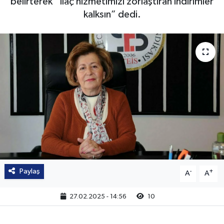
belirterek “İlaç hizmetimizi zorlaştıran indirimler
kalksın” dedi.
Paylaş
-
+
A
A
27.02.2025 - 14:56
10