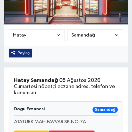
Güvenlik
Kültür-Sanat
Magazin
Paylaş
Özel Haber
Resmi İlan
Hatay
Samandağ
08 Ağustos 2026
Sağlık
Cumartesi nöbetçi eczane adres, telefon ve
konumları
Siyaset
Dogu Eczanesi
Samandağ
Spor
ATATÜRK MAH.FAVVAR SK.NO:7A
Teknoloji