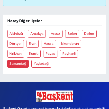
Hatay Diğer İlçeler
Altinözü
Antakya
Arsuz
Belen
Defne
Dörtyol
Erzin
Hassa
İskenderun
Kirikhan
Kumlu
Payas
Reyhanli
Samandağ
Yayladaği
Başkent Gazete, yepyeni temasıyla sizleri buluştururken, sadelik