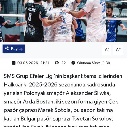
Paylaş
-
+
A
A
03.06.2026 - 11:21
22
Okunma Süresi: 1 Dk
SMS Grup Efeler Ligi'nin başkent temsilcilerinden
Halkbank, 2025-2026 sezonunda kadrosunda
yer alan Polonyalı smaçör Aleksander Śliwka,
smaçör Arda Bostan, iki sezon forma giyen Çek
pasör çaprazı Marek Šotola, bu sezon takıma
katılan Bulgar pasör çaprazı Tsvetan Sokolov,