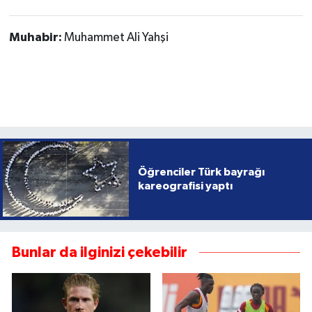
Muhabir:
Muhammet Ali Yahşi
Öğrenciler Türk bayrağı
kareografisi yaptı
Bunlar da ilginizi çekebilir