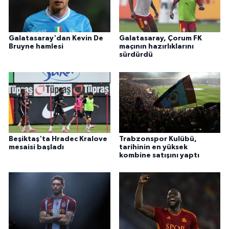
Galatasaray'dan Kevin De
Galatasaray, Çorum FK
Bruyne hamlesi
maçının hazırlıklarını
sürdürdü
Beşiktaş'ta Hradec Kralove
Trabzonspor Kulübü,
mesaisi başladı
tarihinin en yüksek
kombine satışını yaptı