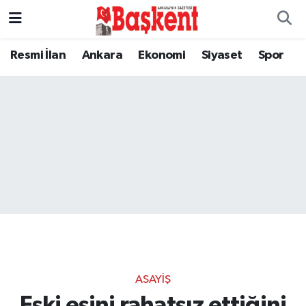
Resmi İlan
Ankara
Ekonomi
Siyaset
Spor
ASAYIŞ
Eski eşini rahatsız ettiğini