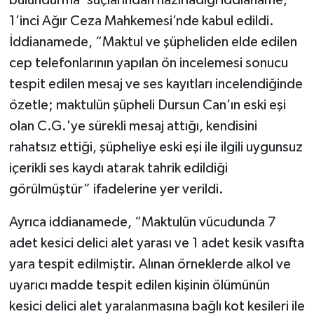
bulundurma’ suçlarından hazırladığı iddianame,
1’inci Ağır Ceza Mahkemesi’nde kabul edildi.
İddianamede, “Maktul ve şüpheliden elde edilen
cep telefonlarının yapılan ön incelemesi sonucu
tespit edilen mesaj ve ses kayıtları incelendiğinde
özetle; maktulün şüpheli Dursun Can’ın eski eşi
olan C.G.'ye sürekli mesaj attığı, kendisini
rahatsız ettiği, şüpheliye eski eşi ile ilgili uygunsuz
içerikli ses kaydı atarak tahrik edildiği
görülmüştür” ifadelerine yer verildi.
Ayrıca iddianamede, “Maktulün vücudunda 7
adet kesici delici alet yarası ve 1 adet kesik vasıfta
yara tespit edilmiştir. Alınan örneklerde alkol ve
uyarıcı madde tespit edilen kişinin ölümünün
kesici delici alet yaralanmasına bağlı kot kesileri ile