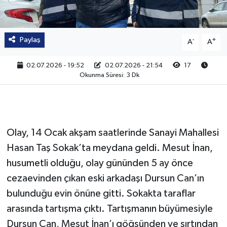
Paylaş
-
+
A
A
02.07.2026 - 19:52
02.07.2026 - 21:54
17
Okunma Süresi: 3 Dk
Olay, 14 Ocak akşam saatlerinde Sanayi Mahallesi
Hasan Taş Sokak’ta meydana geldi. Mesut İnan,
husumetli olduğu, olay gününden 5 ay önce
cezaevinden çıkan eski arkadaşı Dursun Can’ın
bulunduğu evin önüne gitti. Sokakta taraflar
arasında tartışma çıktı. Tartışmanın büyümesiyle
Dursun Can, Mesut İnan’ı göğsünden ve sırtından