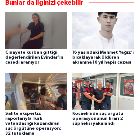
Bunlar da ilginizi çekebilir
Cinayete kurban gittiği
16 yaşındaki Mehmet Yağız’ı
değerlendirilen Evindar'ın
bıçaklayarak öldüren
cesedi aranıyor
akranına 16 yıl hapis cezası
Sahte ekspertiz
Kocaeli’nde suç örgütü
raporlarıyla Türk
operasyonunun firari 2
vatandaşlığı kazandıran
şüphelisi yakalandı
suç örgütüne operasyon:
32 tutuklama