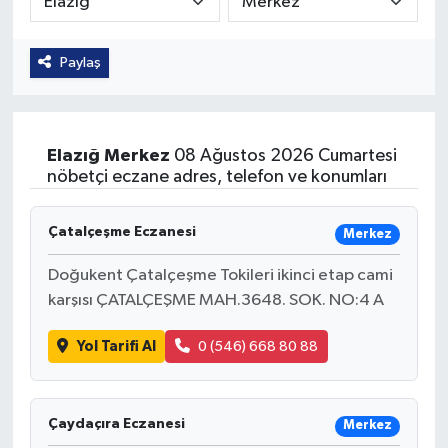
Paylaş
Elazığ
Merkez
08 Ağustos 2026 Cumartesi
nöbetçi eczane adres, telefon ve konumları
Çatalçeşme Eczanesi
Merkez
Doğukent Çatalçeşme Tokileri ikinci etap cami
karşısı ÇATALÇEŞME MAH.3648. SOK. NO:4 A
Yol Tarifi Al
0 (546) 668 80 88
Çaydaçıra Eczanesi
Merkez