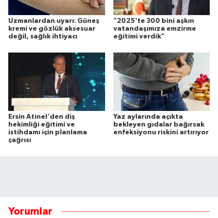
Uzmanlardan uyarı: Güneş
"2025'te 300 bini aşkın
kremi ve gözlük aksesuar
vatandaşımıza emzirme
değil, sağlık ihtiyacı
eğitimi verdik"
Ersin Atinel'den diş
Yaz aylarında açıkta
hekimliği eğitimi ve
bekleyen gıdalar bağırsak
istihdamı için planlama
enfeksiyonu riskini artırıyor
çağrısı
Yorumlar