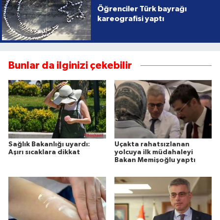
Öğrenciler Türk bayrağı
kareografisi yaptı
Bunlar da ilginizi çekebilir
Sağlık Bakanlığı uyardı:
Uçakta rahatsızlanan
Aşırı sıcaklara dikkat
yolcuya ilk müdahaleyi
Bakan Memişoğlu yaptı