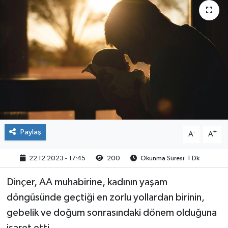
Paylaş
-
+
A
A
22.12.2023 - 17:45
200
Okunma Süresi: 1 Dk
Dinçer, AA muhabirine, kadının yaşam
döngüsünde geçtiği en zorlu yollardan birinin,
gebelik ve doğum sonrasındaki dönem olduğuna