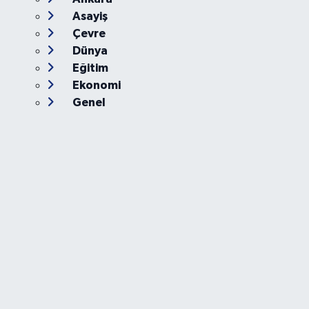
Asayiş
Çevre
Dünya
Eğitim
Ekonomi
Genel
Gündem
Güvenlik
Kültür-Sanat
Magazin
Özel Haber
Resmi İlan
Sağlık
Siyaset
Spor
Teknoloji
Yaşam