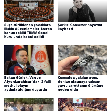
Suça sürüklenen çocuklara
Şarkıcı Cansever hayatını
ilişkin düzenlemeleri içeren
kaybetti
kanun teklifi TBMM Genel
Kurulunda kabul edildi
Bakan Gürlek, Van ve
Kumsalda yakılan ateş,
Afyonkarahisar'daki 2 faili
denize ulaşmaya çalışan
meçhul olayın
yavru carettanın ölümüne
aydınlatıldığını duyurdu
neden oldu