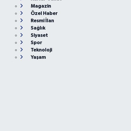
Magazin
Özel Haber
Resmi İlan
Sağlık
Siyaset
Spor
Teknoloji
Yaşam
Foto Galeri
Video
Yazarlar
Röportaj
Biyografi
Anketler
Künye
İletişim
Servisler
Ankara Nöbetçi Eczaneler