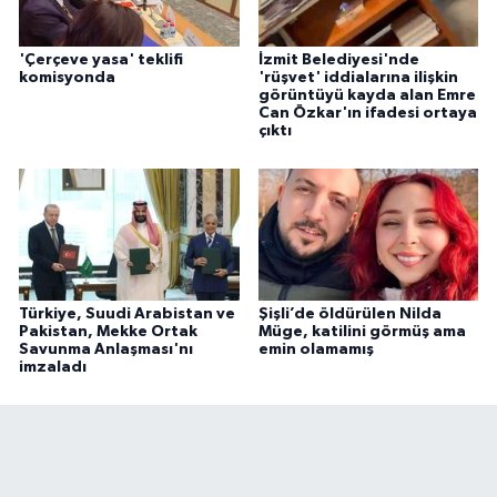
'Çerçeve yasa' teklifi
İzmit Belediyesi'nde
komisyonda
'rüşvet' iddialarına ilişkin
görüntüyü kayda alan Emre
Can Özkar'ın ifadesi ortaya
çıktı
Türkiye, Suudi Arabistan ve
Şişli’de öldürülen Nilda
Pakistan, Mekke Ortak
Müge, katilini görmüş ama
Savunma Anlaşması'nı
emin olamamış
imzaladı