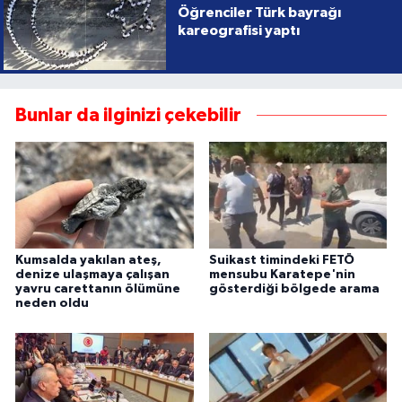
Öğrenciler Türk bayrağı
kareografisi yaptı
Bunlar da ilginizi çekebilir
Kumsalda yakılan ateş,
Suikast timindeki FETÖ
denize ulaşmaya çalışan
mensubu Karatepe'nin
yavru carettanın ölümüne
gösterdiği bölgede arama
neden oldu