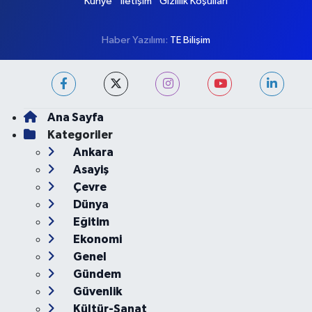
Künye
İletişim
Gizlilik Koşulları
Haber Yazılımı:
TE Bilişim
Ana Sayfa
Kategoriler
Ankara
Asayiş
Çevre
Dünya
Eğitim
Ekonomi
Genel
Gündem
Güvenlik
Kültür-Sanat