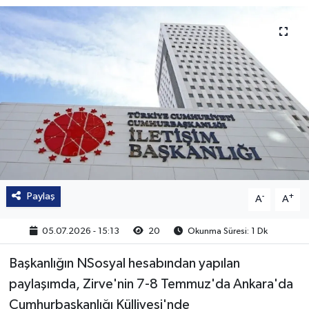
Paylaş
-
+
A
A
05.07.2026 - 15:13
20
Okunma Süresi: 1 Dk
Başkanlığın NSosyal hesabından yapılan
paylaşımda, Zirve'nin 7-8 Temmuz'da Ankara'da
Cumhurbaşkanlığı Külliyesi'nde