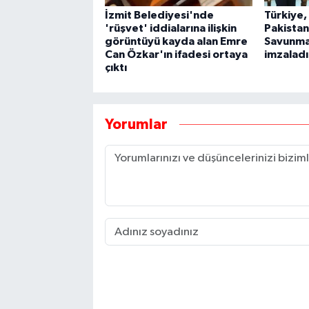
İzmit Belediyesi'nde
Türkiye,
'rüşvet' iddialarına ilişkin
Pakista
görüntüyü kayda alan Emre
Savunma
Can Özkar'ın ifadesi ortaya
imzaladı
çıktı
Yorumlar