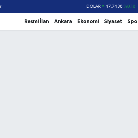
r
DOLAR
47,7436
%0.18
EURO
55,2510
%0.32
Resmi İlan
Ankara
Ekonomi
Siyaset
Spo
STERLİN
64,4811
%0.38
GRAM ALTIN
6648.99
%2.59
BİST100
13.779
%-14
BITCOIN
64.960,21
%0.87