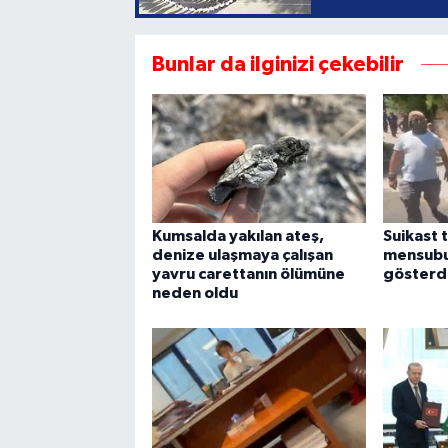
Bunlar da ilginizi çekebilir
Kumsalda yakılan ateş,
Suikast 
denize ulaşmaya çalışan
mensubu
yavru carettanın ölümüne
gösterd
neden oldu