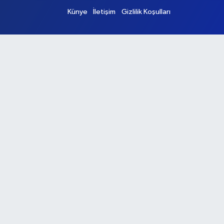
Künye
İletişim
Gizlilik Koşulları
Ana Sayfa
Kategoriler
Ankara
Asayiş
Çevre
Dünya
Eğitim
Ekonomi
Genel
Gündem
Güvenlik
Kültür-Sanat