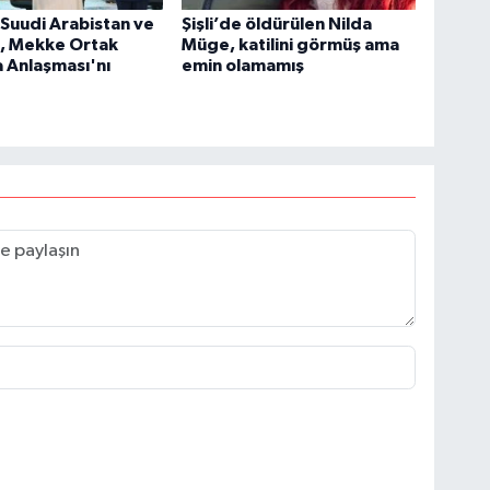
 Suudi Arabistan ve
Şişli’de öldürülen Nilda
n, Mekke Ortak
Müge, katilini görmüş ama
 Anlaşması'nı
emin olamamış