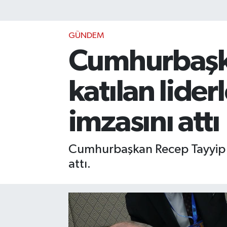
GÜNDEM
Cumhurbaşka
katılan lider
imzasını attı
Cumhurbaşkan Recep Tayyip Er
attı.