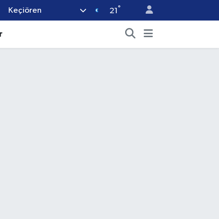
°
Keçiören
21
r