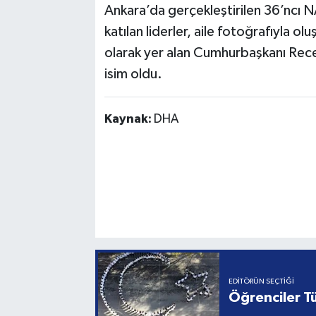
Ankara’da gerçekleştirilen 36’ncı 
katılan liderler, aile fotoğrafıyla o
olarak yer alan Cumhurbaşkanı Rece
isim oldu.
Kaynak:
DHA
EDITÖRÜN SEÇTIĞI
Öğrenciler Tü