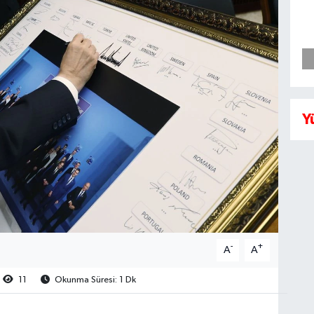
Y
-
+
A
A
11
Okunma Süresi: 1 Dk