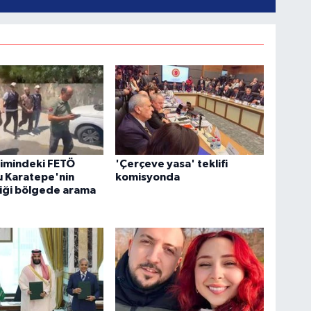
timindeki FETÖ
'Çerçeve yasa' teklifi
 Karatepe'nin
komisyonda
iği bölgede arama