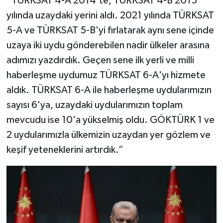
“TÜRKSAT 4-A 2014'te, TÜRKSAT 4-B 2015
yılında uzaydaki yerini aldı. 2021 yılında TÜRKSAT
5-A ve TÜRKSAT 5-B'yi fırlatarak aynı sene içinde
uzaya iki uydu gönderebilen nadir ülkeler arasına
adımızı yazdırdık. Geçen sene ilk yerli ve milli
haberleşme uydumuz TÜRKSAT 6-A'yı hizmete
aldık. TÜRKSAT 6-A ile haberleşme uydularımızın
sayısı 6'ya, uzaydaki uydularımızın toplam
mevcudu ise 10'a yükselmiş oldu. GÖKTÜRK 1 ve
2 uydularımızla ülkemizin uzaydan yer gözlem ve
keşif yeteneklerini artırdık.”