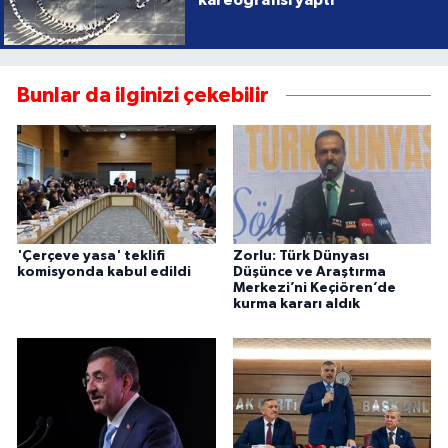
kareografisi yaptı
Bunlar da ilginizi çekebilir
'Çerçeve yasa' teklifi
Zorlu: Türk Dünyası
komisyonda kabul edildi
Düşünce ve Araştırma
Merkezi’ni Keçiören’de
kurma kararı aldık