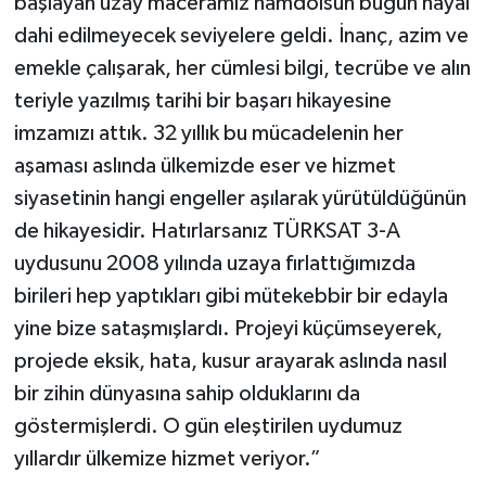
başlayan uzay maceramız hamdolsun bugün hayal
dahi edilmeyecek seviyelere geldi. İnanç, azim ve
emekle çalışarak, her cümlesi bilgi, tecrübe ve alın
teriyle yazılmış tarihi bir başarı hikayesine
imzamızı attık. 32 yıllık bu mücadelenin her
aşaması aslında ülkemizde eser ve hizmet
siyasetinin hangi engeller aşılarak yürütüldüğünün
de hikayesidir. Hatırlarsanız TÜRKSAT 3-A
uydusunu 2008 yılında uzaya fırlattığımızda
birileri hep yaptıkları gibi mütekebbir bir edayla
yine bize sataşmışlardı. Projeyi küçümseyerek,
projede eksik, hata, kusur arayarak aslında nasıl
bir zihin dünyasına sahip olduklarını da
göstermişlerdi. O gün eleştirilen uydumuz
yıllardır ülkemize hizmet veriyor.”