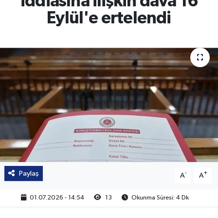
iddiasına ilişkin dava 16
Eylül'e ertelendi
Paylaş
-
+
A
A
01.07.2026 - 14:54
13
Okunma Süresi: 4 Dk