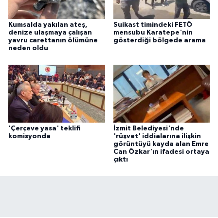
Kumsalda yakılan ateş,
Suikast timindeki FETÖ
denize ulaşmaya çalışan
mensubu Karatepe'nin
yavru carettanın ölümüne
gösterdiği bölgede arama
neden oldu
'Çerçeve yasa' teklifi
İzmit Belediyesi'nde
komisyonda
'rüşvet' iddialarına ilişkin
görüntüyü kayda alan Emre
Can Özkar'ın ifadesi ortaya
çıktı