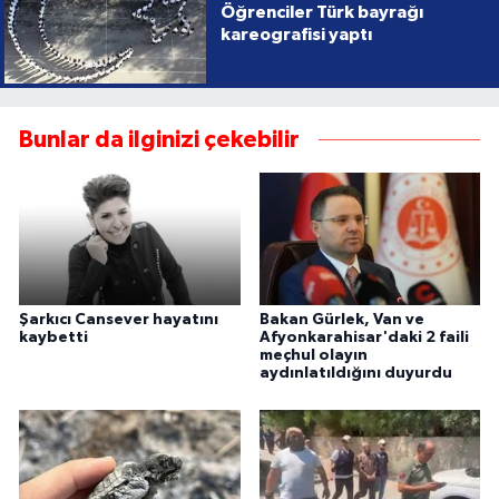
Öğrenciler Türk bayrağı
kareografisi yaptı
Bunlar da ilginizi çekebilir
Şarkıcı Cansever hayatını
Bakan Gürlek, Van ve
kaybetti
Afyonkarahisar'daki 2 faili
meçhul olayın
aydınlatıldığını duyurdu