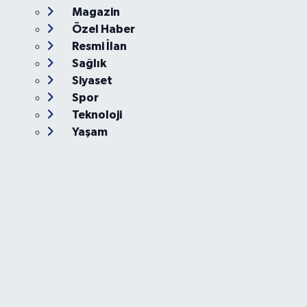
Magazin
Özel Haber
Resmi İlan
Sağlık
Siyaset
Spor
Teknoloji
Yaşam
Foto Galeri
Video
Yazarlar
Röportaj
Biyografi
Anketler
Künye
İletişim
Servisler
Ankara Nöbetçi Eczaneler