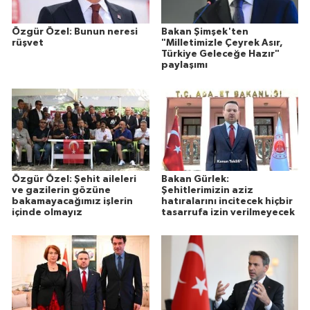
Özgür Özel: Bunun neresi
Bakan Şimşek'ten
rüşvet
"Milletimizle Çeyrek Asır,
Türkiye Geleceğe Hazır"
paylaşımı
Özgür Özel: Şehit aileleri
Bakan Gürlek:
ve gazilerin gözüne
Şehitlerimizin aziz
bakamayacağımız işlerin
hatıralarını incitecek hiçbir
içinde olmayız
tasarrufa izin verilmeyecek