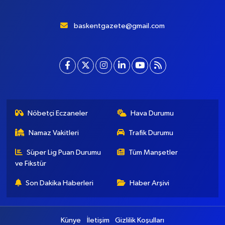
Başkent Gazete, yepyeni temasıyla sizleri buluştururken, sadelik
ve modernizmi bir araya getiriyor. Şatafattan kaçınıyor ve
insanlara haber okuyabilecekleri bir altyapı sunuyor.
baskentgazete@gmail.com
Nöbetçi Eczaneler
Hava Durumu
Namaz Vakitleri
Trafik Durumu
Süper Lig Puan Durumu
Tüm Manşetler
ve Fikstür